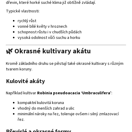
ý
dřevin, které horké suché klima již obtížně zvládají.
p
Typické vlastnosti:
i
rychlý růst
s
vonné bílé květy v hroznech
u
schopnost růstu i v chudších půdách
vysoká odolnost vůči suchu a horku
🌿 Okrasné kultivary akátu
Kromě základního druhu se pěstují také okrasné kultivary s různým
tvarem koruny.
Kulovité akáty
Například kultivar
Robinia pseudoacacia ‘Umbraculifera’
:
kompaktní kulovitá koruna
vhodný do menších zahrad a ulic
minimální nároky na řez, toleruje ovšem i silný zmlazovací
řez.
Převislé a okrasné formy