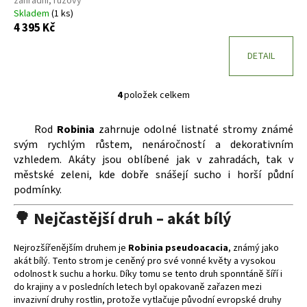
zahradní, růžový
Skladem
(1 ks)
4 395 Kč
DETAIL
4
položek celkem
O
v
Rod
Robinia
zahrnuje odolné listnaté stromy známé
l
svým rychlým růstem, nenáročností a dekorativním
á
vzhledem. Akáty jsou oblíbené jak v zahradách, tak v
d
městské zeleni, kde dobře snášejí sucho i horší půdní
a
podmínky.
c
í
🌳 Nejčastější druh – akát bílý
p
r
Nejrozšířenějším druhem je
Robinia pseudoacacia
, známý jako
v
akát bílý. Tento strom je ceněný pro své vonné květy a vysokou
k
odolnost k suchu a horku. Díky tomu se tento druh sponntáně šíří i
y
do krajiny a v posledních letech byl opakovaně zařazen mezi
v
invazivní druhy rostlin, protože vytlačuje původní evropské druhy