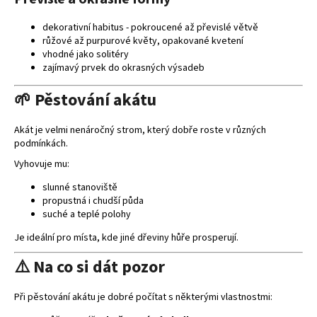
dekorativní habitus - pokroucené až převislé větvě
růžové až purpurové květy, opakované kvetení
vhodné jako solitéry
zajímavý prvek do okrasných výsadeb
🌱 Pěstování akátu
Akát je velmi nenáročný strom, který dobře roste v různých
podmínkách.
Vyhovuje mu:
slunné stanoviště
propustná i chudší půda
suché a teplé polohy
Je ideální pro místa, kde jiné dřeviny hůře prosperují.
⚠️ Na co si dát pozor
Při pěstování akátu je dobré počítat s některými vlastnostmi: