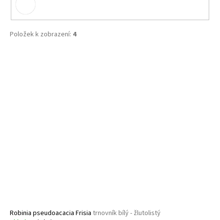
Položek k zobrazení:
4
V
ý
p
i
s
p
r
o
d
u
k
t
ů
Robinia pseudoacacia Frisia
trnovník bílý - žlutolistý