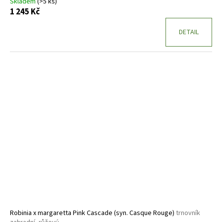
Skladem
(>5 ks)
1 245 Kč
DETAIL
Robinia x margaretta Pink Cascade (syn. Casque Rouge)
trnovník