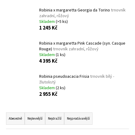
a
Robinia x margaretta Georgia da Torino
trnovník
j
zahradní, růžový
í
Skladem
(>5 ks)
1 245 Kč
t
?
Robinia x margaretta Pink Cascade (syn. Casque
Rouge)
trnovník zahradní, růžový
Skladem
(1 ks)
4 395 Kč
HLEDAT
Robinia pseudoacacia Frisia
trnovník bílý -
žlutolistý
Skladem
(2 ks)
2 955 Kč
D
o
p
Ř
o
a
Abecedně
Nejlevnější
Nejdražší
Nejprodávanější
r
z
u