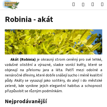
K
Přejít
Hledat
Nákup
M
Přihlášení
na
o
obsah
Zpět
Zpět
košík
š
Robinia - akát
í
C
k
o
p
o
t
ř
Akát (Robinia)
je okrasný strom ceněný pro své lehké,
e
vzdušné olistění a výrazné, sladce vonící květy, které se
b
objevují na přelomu jara a léta. Patří mezi odolné a
u
nenáročné dřeviny, které dobře snášejí sucho i méně kvalitní
j
půdy. Akáty se vysazují jako solitéry, do alejí i do městské
zeleně, kde vynikne jejich elegantní habitus a schopnost
e
přizpůsobit se různým podmínkám.
t
e
Nejprodávanější
n