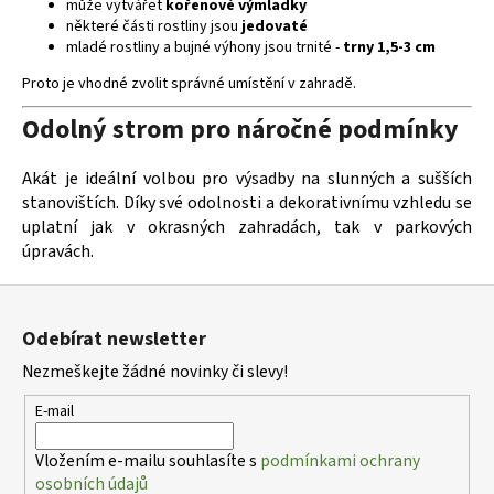
může vytvářet
kořenové výmladky
některé části rostliny jsou
jedovaté
mladé rostliny a bujné výhony jsou trnité -
trny 1,5-3 cm
Proto je vhodné zvolit správné umístění v zahradě.
Odolný strom pro náročné podmínky
Akát je ideální volbou pro výsadby na slunných a sušších
stanovištích. Díky své odolnosti a dekorativnímu vzhledu se
uplatní jak v okrasných zahradách, tak v parkových
úpravách.
Z
á
Odebírat newsletter
p
Nezmeškejte žádné novinky či slevy!
a
t
E-mail
í
Vložením e-mailu souhlasíte s
podmínkami ochrany
osobních údajů