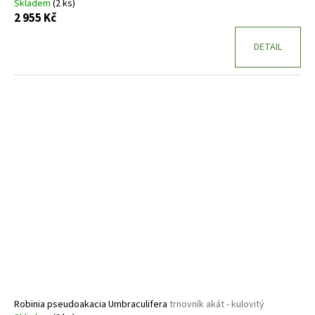
Skladem
(2 ks)
2 955 Kč
DETAIL
Robinia pseudoakacia Umbraculifera
trnovník akát - kulovitý