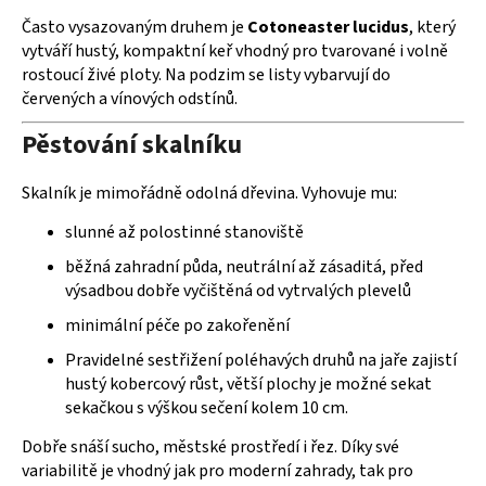
Často vysazovaným druhem je
Cotoneaster lucidus
, který
vytváří hustý, kompaktní keř vhodný pro tvarované i volně
rostoucí živé ploty. Na podzim se listy vybarvují do
červených a vínových odstínů.
Pěstování skalníku
Skalník je mimořádně odolná dřevina. Vyhovuje mu:
slunné až polostinné stanoviště
běžná zahradní půda, neutrální až zásaditá, před
výsadbou dobře vyčištěná od vytrvalých plevelů
minimální péče po zakořenění
Pravidelné sestřižení poléhavých druhů na jaře zajistí
hustý kobercový růst, větší plochy je možné sekat
sekačkou s výškou sečení kolem 10 cm.
Dobře snáší sucho, městské prostředí i řez. Díky své
variabilitě je vhodný jak pro moderní zahrady, tak pro