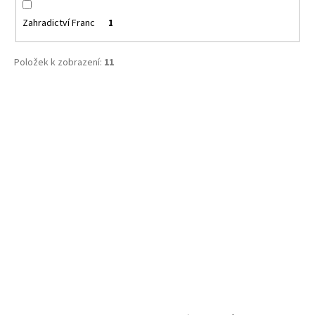
Zahradictví Franc
1
Položek k zobrazení:
11
V
ý
p
i
s
p
r
o
d
u
k
t