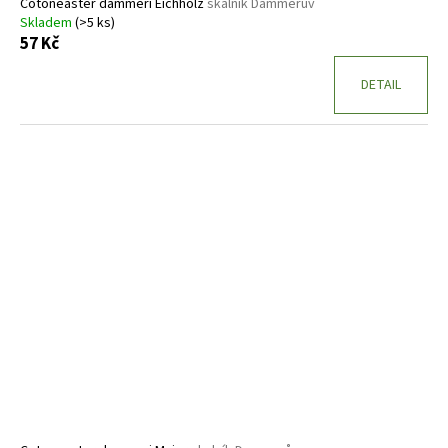
Cotoneaster dammeri Eichholz
skalník Dammerův
Skladem
(>5 ks)
57 Kč
DETAIL