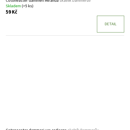
Cotoneaster dammeri Miranda
skalník Dammerův
Skladem
(>5 ks)
59 Kč
DETAIL