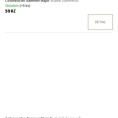
Cotoneaster dammeri Major
skalník Dammerův
Skladem
(>5 ks)
59 Kč
DETAIL