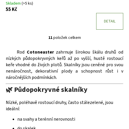
Skladem
(>5 ks)
55 Kč
DETAIL
11
položek celkem
O
v
Rod
Cotoneaster
zahrnuje širokou škálu druhů od
l
nízkých půdopokryvných keřů až po vyšší, hustě rostoucí
á
keře vhodné do živých plotů. Skalníky jsou ceněné pro svou
d
nenáročnost, dekorativní plody a schopnost růst i v
a
náročnějších podmínkách.
c
í
🌿 Půdopokryvné skalníky
p
r
Nízké, poléhavě rostoucí druhy, často stálezelené, jsou
v
ideální:
k
y
na svahy a terénní nerovnosti
v
do skalek