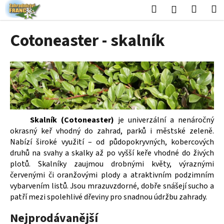
K
Přejít
Hledat
Nákup
M
Přihlášení
na
o
obsah
Zpět
Zpět
košík
š
Cotoneaster - skalník
í
C
k
o
p
o
t
ř
Skalník (Cotoneaster)
je univerzální a nenáročný
e
okrasný keř vhodný do zahrad, parků i městské zeleně.
Nabízí široké využití – od půdopokryvných, kobercových
b
druhů na svahy a skalky až po vyšší keře vhodné do živých
u
plotů. Skalníky zaujmou drobnými květy, výraznými
j
červenými či oranžovými plody a atraktivním podzimním
e
vybarvením listů. Jsou mrazuvzdorné, dobře snášejí sucho a
t
patří mezi spolehlivé dřeviny pro snadnou údržbu zahrady.
e
Nejprodávanější
n