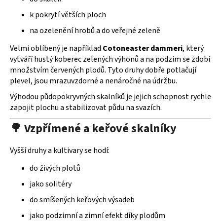
ý
p
k pokrytí větších ploch
i
na ozelenění hrobů a do veřejné zeleně
s
u
Velmi oblíbený je například
Cotoneaster dammeri
, který
vytváří hustý koberec zelených výhonů a na podzim se zdobí
množstvím červených plodů. Tyto druhy dobře potlačují
plevel, jsou mrazuvzdorné a nenáročné na údržbu.
Výhodou půdopokryvných skalníků je jejich schopnost rychle
zapojit plochu a stabilizovat půdu na svazích.
🌳 Vzpřímené a keřové skalníky
Vyšší druhy a kultivary se hodí:
do živých plotů
jako solitéry
do smíšených keřových výsadeb
jako podzimní a zimní efekt díky plodům