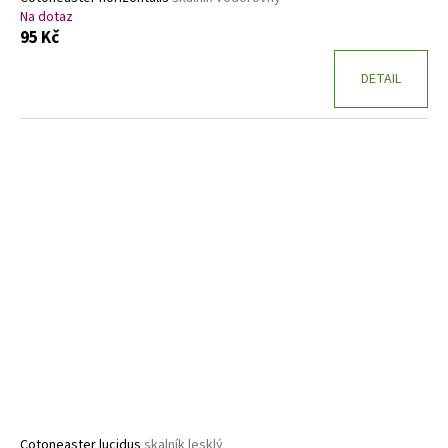
Na dotaz
95 Kč
DETAIL
Cotoneaster lucidus
skalník lesklý