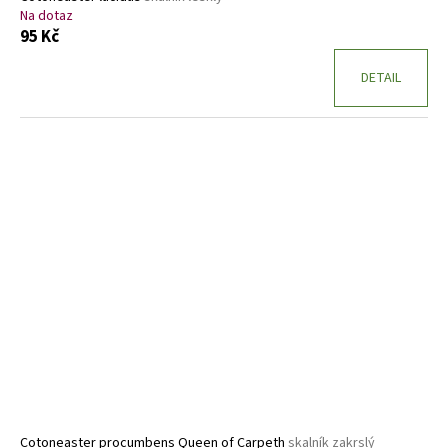
Na dotaz
95 Kč
DETAIL
Cotoneaster procumbens Queen of Carpeth
skalník zakrslý