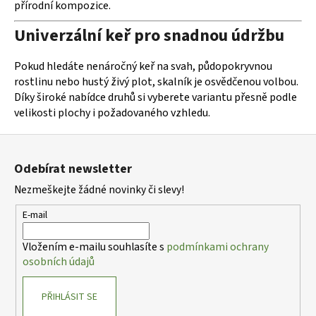
přírodní kompozice.
Univerzální keř pro snadnou údržbu
Pokud hledáte nenáročný keř na svah, půdopokryvnou
rostlinu nebo hustý živý plot, skalník je osvědčenou volbou.
Díky široké nabídce druhů si vyberete variantu přesně podle
velikosti plochy i požadovaného vzhledu.
Z
á
Odebírat newsletter
p
Nezmeškejte žádné novinky či slevy!
a
t
E-mail
í
Vložením e-mailu souhlasíte s
podmínkami ochrany
osobních údajů
PŘIHLÁSIT SE