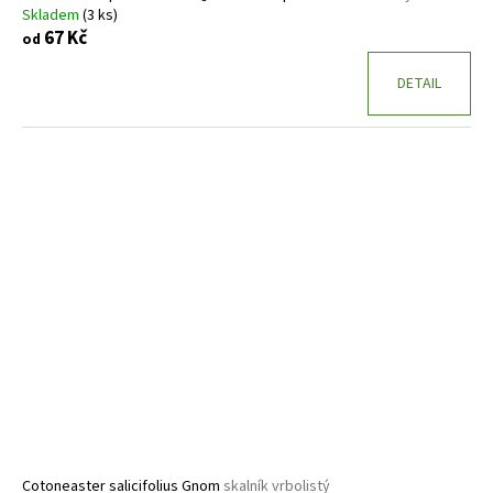
Skladem
(3 ks)
67 Kč
od
DETAIL
Cotoneaster salicifolius Gnom
skalník vrbolistý