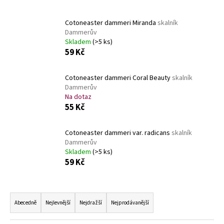
a
j
Cotoneaster dammeri Miranda
skalník
Dammerův
í
Skladem
(>5 ks)
t
59 Kč
?
Cotoneaster dammeri Coral Beauty
skalník
Dammerův
Na dotaz
55 Kč
HLEDAT
Cotoneaster dammeri var. radicans
skalník
Dammerův
Skladem
(>5 ks)
D
59 Kč
o
p
Ř
o
a
r
Abecedně
Nejlevnější
Nejdražší
Nejprodávanější
u
z