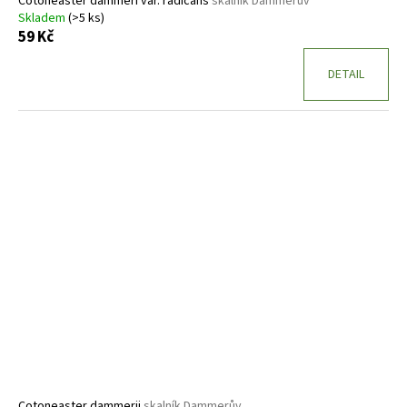
Cotoneaster dammeri var. radicans
skalník Dammerův
Skladem
(>5 ks)
59 Kč
DETAIL
Cotoneaster dammerii
skalník Dammerův