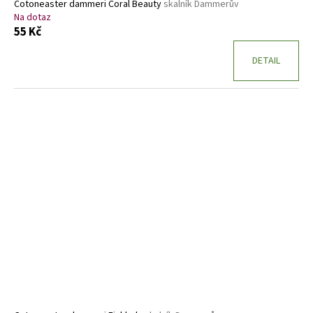
ů
Cotoneaster dammeri Coral Beauty
skalník Dammerův
Na dotaz
55 Kč
DETAIL