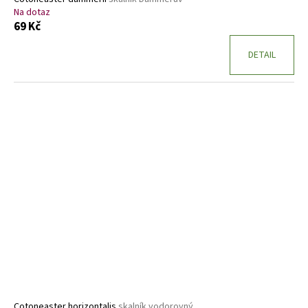
Na dotaz
69 Kč
DETAIL
Cotoneaster horizontalis
skalník vodorovný