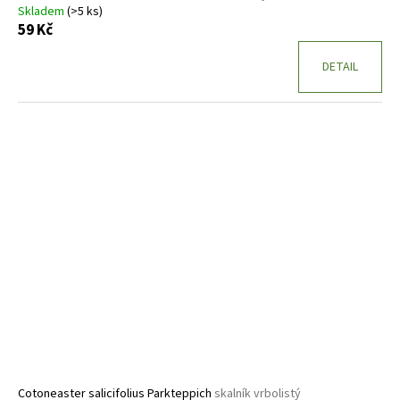
Skladem
(>5 ks)
59 Kč
DETAIL
Cotoneaster salicifolius Parkteppich
skalník vrbolistý