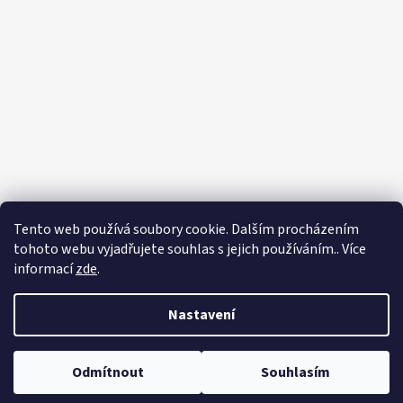
Tento web používá soubory cookie. Dalším procházením
tohoto webu vyjadřujete souhlas s jejich používáním.. Více
informací
zde
.
Nastavení
Vytvořil Shoptet
Odmítnout
Souhlasím
Copyright 2026
Zahradnictví Franc
. Všechna práva vyhrazena.