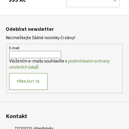
KOŠ
Z
á
Odebírat newsletter
p
Nezmeškejte žádné novinky či slevy!
a
t
E-mail
í
Vložením e-mailu souhlasíte s
podmínkami ochrany
osobních údajů
PŘIHLÁSIT SE
Kontakt
737203731 objednávky