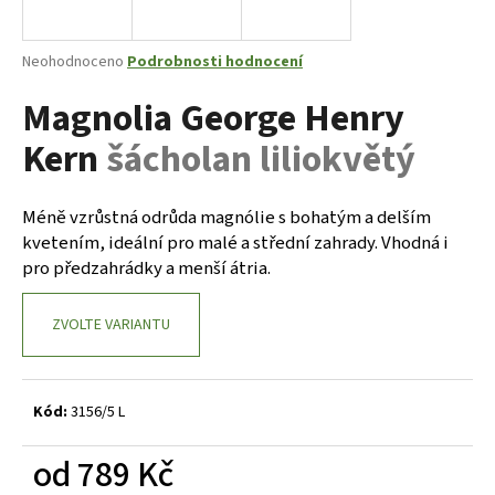
a
j
Průměrné
Neohodnoceno
Podrobnosti hodnocení
í
hodnocení
Magnolia George Henry
produktu
t
je
?
Kern
šácholan liliokvětý
0,0
z
5
hvězdiček.
Méně vzrůstná odrůda magnólie s bohatým a delším
kvetením, ideální pro malé a střední zahrady. Vhodná i
HLEDAT
pro předzahrádky a menší átria.
ZVOLTE VARIANTU
D
o
p
Kód:
3156/5 L
o
r
od
789 Kč
u