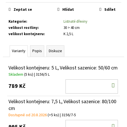
č
Měrná
u
cena:
Zeptat se
Hlídat
Sdílet
j
e
Kategorie
:
Listnaté dřeviny
m
velikost rostliny
:
30 > 40 cm
e
velikost kontejneru
:
K 2,5 L
CRYPTOMERIA
Varianty
Popis
Diskuze
JAPONICA
LITTLE
CHAMPION
Velikost kontejneru: 5 L, Velikost sazenice: 50/60 cm
KRYPTOMERIE
JAPONSKÁ
Skladem
(5 ks)
| 3156/5 L
793
DO
Kč
789 Kč
KOŠ
Velikost kontejneru: 7,5 L, Velikost sazenice: 80/100
cm
Dostupné od 20.8.2026
(>5 ks)
| 3156/7-5
DO
995 Kč