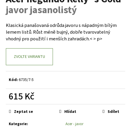
je
a
javor jasanolistý
0,0
z
j
5
í
hvězdiček.
Klasická panašovaná odrůda javoru s nápadným bílým
t
lemem listů. Růst méně bujný, dobře tvarovatelný
?
vhodný pro použití i menších zahradách.< > p>
ZVOLTE VARIANTU
HLEDAT
Kód:
6735/7-5
D
615 Kč
o
Měrná
p
cena:
o
Zeptat se
Hlídat
Sdílet
r
Kategorie
:
Acer - javor
u