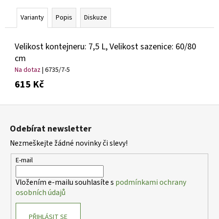
č
u
Varianty
Popis
Diskuze
j
e
m
Velikost kontejneru: 7,5 L, Velikost sazenice: 60/80
e
cm
Na dotaz
| 6735/7-5
615 Kč
PHLOX
PANICULATA
EARLY
Z
WHITE
PLAMENKA
á
LATNATÁ
Odebírat newsletter
p
179
Nezmeškejte žádné novinky či slevy!
a
Kč
t
E-mail
í
Vložením e-mailu souhlasíte s
podmínkami ochrany
osobních údajů
PŘIHLÁSIT SE