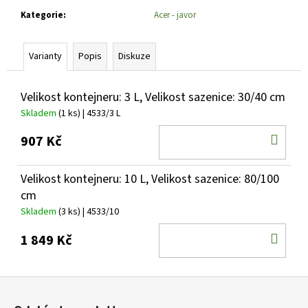
č
u
Kategorie
:
Acer - javor
j
e
Varianty
Popis
Diskuze
m
e
Velikost kontejneru: 3 L, Velikost sazenice: 30/40 cm
Skladem
(1 ks)
| 4533/3 L
SEDUM
TELEPHIUM
DO
907 Kč
SEDUCTION
ROSE
KOŠ
CHARM
ROZCHODNÍK
Velikost kontejneru: 10 L, Velikost sazenice: 80/100
NACHOVÝ
cm
97
Skladem
(3 ks)
| 4533/10
Kč
DO
1 849 Kč
KOŠ
Z
á