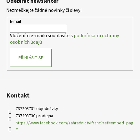
Odebírat newsletter
p
Nezmeškejte žádné novinky či slevy!
a
t
E-mail
í
Vložením e-mailu souhlasíte s
podmínkami ochrany
osobních údajů
PŘIHLÁSIT SE
Kontakt
737203731 objednávky
737203730 prodejna
https://www.facebook.com/zahradnictvifranc?ref=embed_pag
e