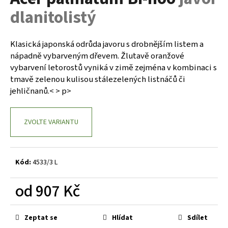
je
a
dlanitolistý
0,0
z
j
5
í
hvězdiček.
Klasická japonská odrůda javoru s drobnějším listem a
t
nápadně vybarveným dřevem. Žlutavě oranžové
?
vybarvení letorostů vyniká v zimě zejména v kombinaci s
tmavě zelenou kulisou stálezelených listnáčů či
jehličnanů.< > p>
HLEDAT
ZVOLTE VARIANTU
D
Kód:
4533/3 L
o
p
od
907 Kč
o
Měrná
r
cena:
u
Zeptat se
Hlídat
Sdílet