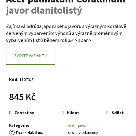
je
a
javor dlanitolistý
0,0
z
j
5
í
hvězdiček.
Zajímavá odrůda japonského javoru s výrazným korálově
t
červeným vybarvením výhonů a výrazně proměnlivým
?
vybarvením listů během roku.< > span>
ZVOLTE VARIANTU
HLEDAT
Kód:
11073/5 L
845 Kč
D
o
Měrná
p
cena:
Zeptat se
Hlídat
Sdílet
o
r
Kategorie
:
Acer - javor
u
?
Tvar - Habitus
:
strom vícekmenný