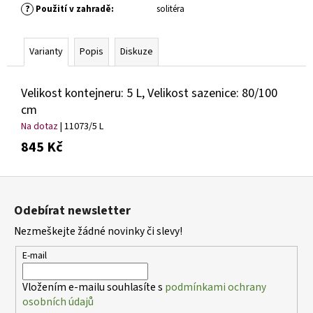
č
?
Použití v zahradě
:
solitéra
u
j
e
Varianty
Popis
Diskuze
m
e
Velikost kontejneru: 5 L, Velikost sazenice: 80/100
cm
PHLOX
Na dotaz
| 11073/5 L
PANICULATA
YOUNIQUE
845 Kč
RED
PLAMENKA
LATNATÁ
Z
105
á
Odebírat newsletter
Kč
p
Nezmeškejte žádné novinky či slevy!
a
t
E-mail
í
Vložením e-mailu souhlasíte s
podmínkami ochrany
osobních údajů