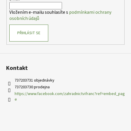
í
Vložením e-mailu souhlasíte s
podmínkami ochrany
osobních údajů
PŘIHLÁSIT SE
Kontakt
737203731 objednávky
737203730 prodejna
https://www.facebook.com/zahradnictvifranc?ref=embed_pag
e