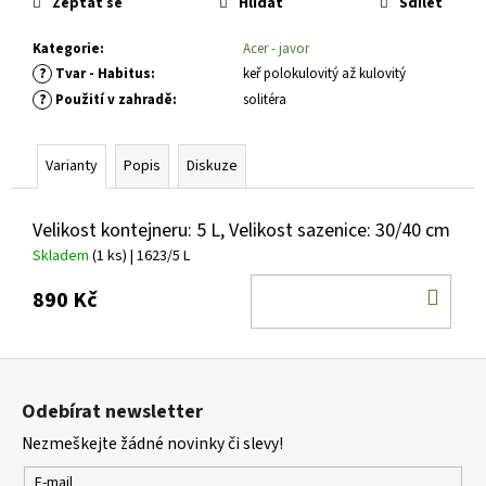
č
Zeptat se
Hlídat
Sdílet
u
j
Kategorie
:
Acer - javor
e
?
Tvar - Habitus
:
keř polokulovitý až kulovitý
m
?
Použití v zahradě
:
solitéra
e
Varianty
Popis
Diskuze
SEDUM
TELEPHIUM
SEDUCTION
Velikost kontejneru: 5 L, Velikost sazenice: 30/40 cm
ROSE
Skladem
(1 ks)
| 1623/5 L
CHARM
ROZCHODNÍK
DO
NACHOVÝ
890 Kč
KOŠ
97
Kč
Z
á
Odebírat newsletter
p
Nezmeškejte žádné novinky či slevy!
a
t
E-mail