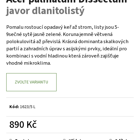
je
a
javor dlanitolistý
0,0
z
j
5
í
hvězdiček.
Pomalu rostoucí opadavý keř až strom, listy jsou 5-
t
9sečné sytě jasně zelené. Koruna jemně větvená
?
polokulovitá až převislá. Krásná dominanta skalkových
partií a zahradních úprav s asijskými prvky, ideální pro
kombinaci s vodní hladinou která zároveň zajišťuje
vhodné mikroklima.
HLEDAT
ZVOLTE VARIANTU
D
o
Kód:
1623/5 L
p
o
890 Kč
r
Měrná
u
cena: