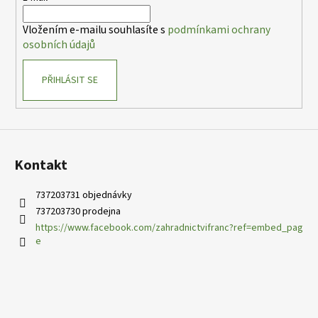
í
Vložením e-mailu souhlasíte s
podmínkami ochrany
osobních údajů
PŘIHLÁSIT SE
Kontakt
737203731 objednávky
737203730 prodejna
https://www.facebook.com/zahradnictvifranc?ref=embed_pag
e