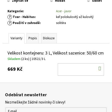
č
Zeptat se
Hlídat
Sdílet
u
j
Kategorie
:
Acer - javor
e
?
Tvar - Habitus
:
keř polokulovitý až kulovitý
m
?
Použití v zahradě
:
solitéra
e
Varianty
Popis
Diskuze
CALLUNA
VULGARIS
SILVER
Velikost kontejneru: 3 L, Velikost sazenice: 50/60 cm
KNIGHT
Skladem
(2 ks)
| 10521/3 L
VŘES
OBECNÝ
DO
669 Kč
65
KOŠ
Kč
Z
á
Odebírat newsletter
p
Nezmeškejte žádné novinky či slevy!
a
t
E-mail