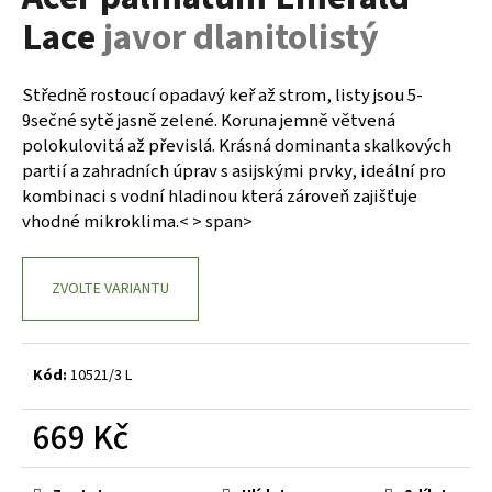
je
a
Lace
javor dlanitolistý
0,0
z
j
5
í
hvězdiček.
Středně rostoucí opadavý keř až strom, listy jsou 5-
t
9sečné sytě jasně zelené. Koruna jemně větvená
?
polokulovitá až převislá. Krásná dominanta skalkových
partií a zahradních úprav s asijskými prvky, ideální pro
kombinaci s vodní hladinou která zároveň zajišťuje
vhodné mikroklima.< > span>
HLEDAT
ZVOLTE VARIANTU
D
o
Kód:
10521/3 L
p
o
669 Kč
r
Měrná
u
cena: