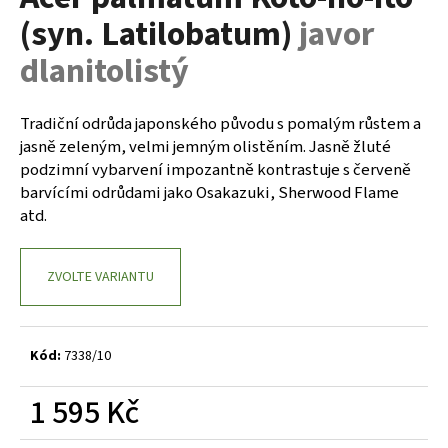
je
a
(syn. Latilobatum)
javor
0,0
z
j
dlanitolistý
5
í
hvězdiček.
t
Tradiční odrůda japonského původu s pomalým růstem a
?
jasně zeleným, velmi jemným olistěním. Jasně žluté
podzimní vybarvení impozantně kontrastuje s červeně
barvícími odrůdami jako Osakazuki, Sherwood Flame
atd.
HLEDAT
ZVOLTE VARIANTU
D
o
Kód:
7338/10
p
o
1 595 Kč
r
u
Měrná