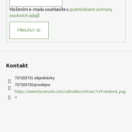
í
Vložením e-mailu souhlasíte s
podmínkami ochrany
osobních údajů
PŘIHLÁSIT SE
Kontakt
737203731 objednávky
737203730 prodejna
https://www.facebook.com/zahradnictvifranc?ref=embed_pag
e