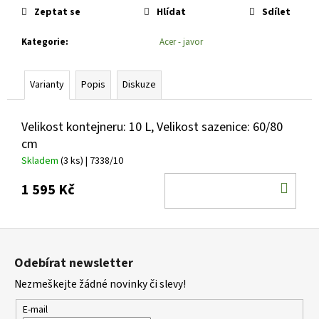
č
cena:
Zeptat se
Hlídat
Sdílet
u
j
Kategorie
:
Acer - javor
e
m
e
Varianty
Popis
Diskuze
SEDUM
Velikost kontejneru: 10 L, Velikost sazenice: 60/80
TELEPHIUM
cm
SEDUCTION
ROSE
Skladem
(3 ks)
| 7338/10
CHARM
ROZCHODNÍK
DO
1 595 Kč
NACHOVÝ
KOŠ
97
Kč
Z
á
Odebírat newsletter
p
Nezmeškejte žádné novinky či slevy!
a
t
E-mail