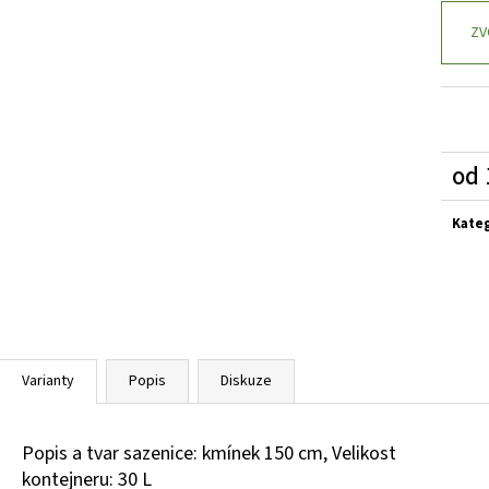
PRUNUS LAUROCERASUS ELLY
STŘEMCHA
CALLUNA VULGARIS
VAVŘÍNOVITÁ - BOBKOVIŠEŇ
OBECNÝ
ZV
289 Kč
65 Kč
od
Měrn
cena:
Kate
Varianty
Popis
Diskuze
Popis a tvar sazenice: kmínek 150 cm, Velikost
kontejneru: 30 L