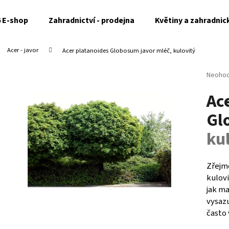
6 E-shop
Zahradnictví - prodejna
Květiny a zahradnic
Acer - javor
Acer platanoides Globosum
javor mléč, kulovitý
Co potřebujete najít?
Průměr
Neoho
hodnoc
Ac
produk
HLEDAT
je
Gl
0,0
z
ku
5
Doporučujeme
hvězdi
Zřejm
kulovi
jak ma
vysaz
často