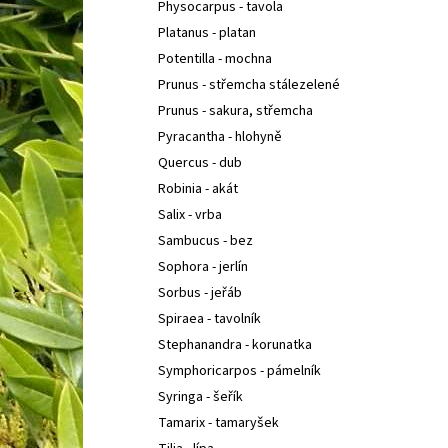
Physocarpus - tavola
Platanus - platan
Potentilla - mochna
Prunus - střemcha stálezelené
Prunus - sakura, střemcha
Pyracantha - hlohyně
Quercus - dub
Robinia - akát
Salix - vrba
Sambucus - bez
Sophora - jerlín
Sorbus - jeřáb
Spiraea - tavolník
Stephanandra - korunatka
Symphoricarpos - pámelník
Syringa - šeřík
Tamarix - tamaryšek