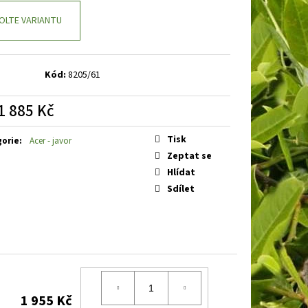
 SILVER KNIGHT
VŘES
OLTE VARIANTU
Kód:
8205/61
1 885 Kč
á
Tisk
gorie
:
Acer - javor
Zeptat se
Hlídat
Sdílet
1 955 Kč