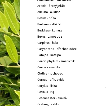
POLYSTICHUM ACROSTICHOIDES
KAPRADINA
l
LALOČNATÁ
Aronia - černý jeřáb
95 Kč
Aucuba - aukuba
Betula - bříza
Berberis - dřišťál
Buddleia - komule
Buxus - zimostráz
Carpinus - habr
Caryopteris - ořechoplodec
Catalpa - katalpa
Cercidiphyllum - zmarličník
Cercis - zmarlika
Clethra - jochovec
Cornus - dřín, svída
Corylus - líska
Cotinus - ruj
Cotoneaster - skalník
Crataegus - hloh