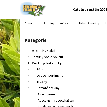
K
Přejít
na
o
Katalog rostlin 202
obsah
Zpět
Zpět
š
do
do
í
Domů
Rostliny botanicky
Listnaté dřeviny
k
obchodu
obchodu
P
o
Kategorie
Přeskočit
s
kategorie
t
⭐ Rostliny v akci
r
Rostliny podle použití
a
Rostliny botanicky
n
Růže
n
Ovoce - sortiment
í
Trvalky
p
Listnaté dřeviny
a
Acer - javor
n
Aesculus - jírovec, kaštan
e
Amelanchier - muchovník