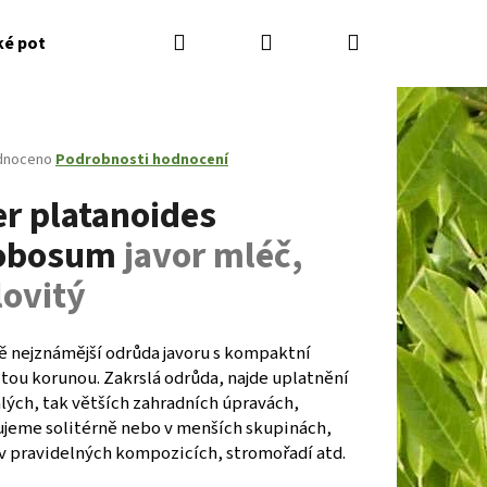
Hledat
Přihlášení
Nákupní
ké potřeby
Kontakty
Jak nakupovat
Zahradník
košík
né
dnoceno
Podrobnosti hodnocení
ení
er platanoides
tu
obosum
javor mléč,
lovitý
ček.
ě nejznámější odrůda javoru s kompaktní
tou korunou. Zakrslá odrůda, najde uplatnění
lých, tak větších zahradních úpravách,
Následující
ujeme solitérně nebo v menších skupinách,
 v pravidelných kompozicích, stromořadí atd.