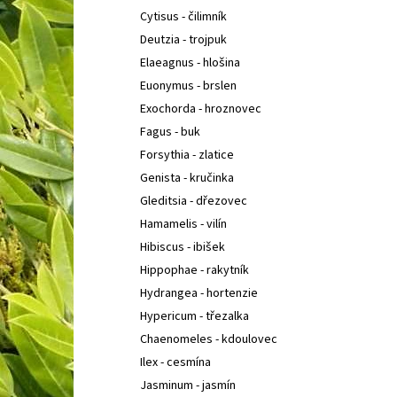
Cytisus - čilimník
Deutzia - trojpuk
Elaeagnus - hlošina
Euonymus - brslen
Exochorda - hroznovec
Fagus - buk
Forsythia - zlatice
Genista - kručinka
Gleditsia - dřezovec
Hamamelis - vilín
Hibiscus - ibišek
Hippophae - rakytník
Hydrangea - hortenzie
Hypericum - třezalka
Chaenomeles - kdoulovec
Ilex - cesmína
Jasminum - jasmín