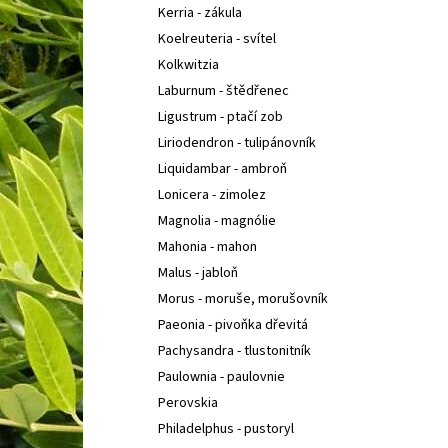
Kerria - zákula
Koelreuteria - svítel
Kolkwitzia
Laburnum - štědřenec
Ligustrum - ptačí zob
Liriodendron - tulipánovník
Liquidambar - ambroň
Lonicera - zimolez
Magnolia - magnólie
Mahonia - mahon
Malus - jabloň
Morus - moruše, morušovník
Paeonia - pivoňka dřevitá
Pachysandra - tlustonitník
Paulownia - paulovnie
Perovskia
Philadelphus - pustoryl