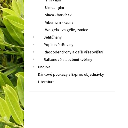
Tilia - lípa
Ulmus - jilm
Vinca - barvínek
Viburnum - kalina
Weigela - vajgélie, zanice
Jehličnany
Popínavé dřeviny
Rhododendrony a další vřesovištní
Balkonové a sezónní květiny
Hnojiva
Dárkové poukazy a Expres objednávky
Literatura