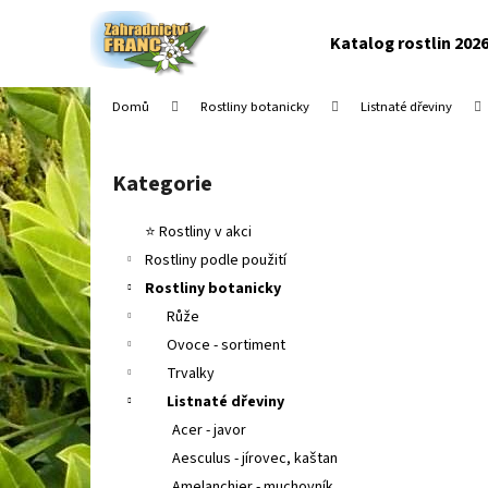
K
Přejít
na
o
Katalog rostlin 202
obsah
Zpět
Zpět
š
do
do
í
Domů
Rostliny botanicky
Listnaté dřeviny
k
obchodu
obchodu
P
o
Kategorie
Přeskočit
s
kategorie
t
⭐ Rostliny v akci
r
Rostliny podle použití
a
Rostliny botanicky
n
Růže
n
Ovoce - sortiment
í
Trvalky
p
Listnaté dřeviny
a
Acer - javor
n
Aesculus - jírovec, kaštan
e
Amelanchier - muchovník