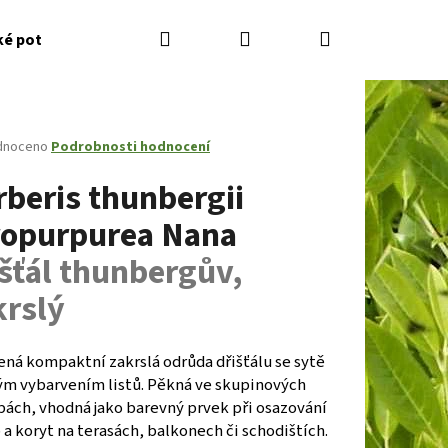
Hledat
Přihlášení
Nákupní
ké potřeby
Kontakty
Jak nakupovat
Zahradník
košík
né
dnoceno
Podrobnosti hodnocení
ení
rberis thunbergii
tu
ropurpurea Nana
išťál thunbergův,
ček.
krslý
ená kompaktní zakrslá odrůda dřišťálu se sytě
ým vybarvením listů. Pěkná ve skupinových
Následující
bách, vhodná jako barevný prvek při osazování
a koryt na terasách, balkonech či schodištích.