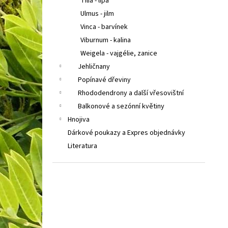
Tilia - lípa
Ulmus - jilm
Vinca - barvínek
Viburnum - kalina
Weigela - vajgélie, zanice
Jehličnany
Popínavé dřeviny
Rhododendrony a další vřesovištní
Balkonové a sezónní květiny
Hnojiva
Dárkové poukazy a Expres objednávky
Literatura