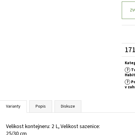
BUDDLEIA DAVIDII SUGAR PLUM PBR
KOMULE
HEMEROCALLIS X 
DAVIDOVA
143 Kč
ZV
249 Kč
171
Měrn
cena:
Kate
?
Tv
Habi
?
Po
v zah
Varianty
Popis
Diskuze
Velikost kontejneru: 2 L, Velikost sazenice:
25/30 cm