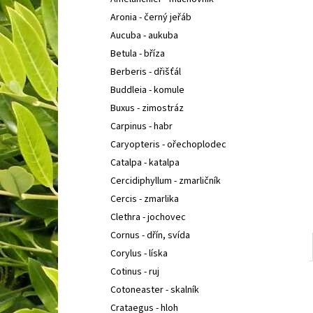
BUDDLEIA DAVIDII PRINCE CHARMING
KOMULE
l
DAVIDOVA
Aronia - černý jeřáb
149 Kč
Aucuba - aukuba
Betula - bříza
Berberis - dřišťál
Buddleia - komule
Buxus - zimostráz
Carpinus - habr
Caryopteris - ořechoplodec
Catalpa - katalpa
Cercidiphyllum - zmarličník
Cercis - zmarlika
Clethra - jochovec
Cornus - dřín, svída
Corylus - líska
Cotinus - ruj
Cotoneaster - skalník
Crataegus - hloh