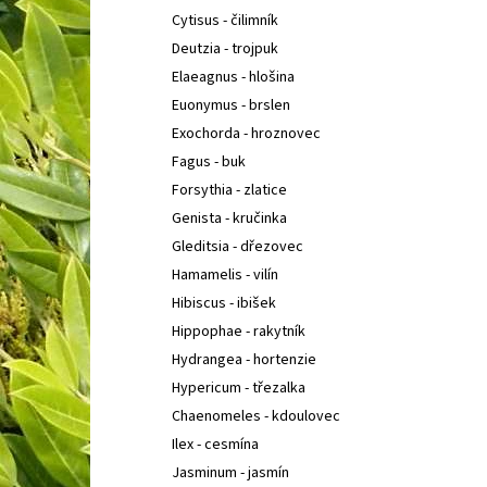
Cytisus - čilimník
Deutzia - trojpuk
Elaeagnus - hlošina
Euonymus - brslen
Exochorda - hroznovec
Fagus - buk
Forsythia - zlatice
Genista - kručinka
Gleditsia - dřezovec
Hamamelis - vilín
Hibiscus - ibišek
Hippophae - rakytník
Hydrangea - hortenzie
Hypericum - třezalka
Chaenomeles - kdoulovec
Ilex - cesmína
Jasminum - jasmín