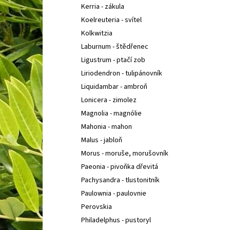
Kerria - zákula
Koelreuteria - svítel
Kolkwitzia
Laburnum - štědřenec
Ligustrum - ptačí zob
Liriodendron - tulipánovník
Liquidambar - ambroň
Lonicera - zimolez
Magnolia - magnólie
Mahonia - mahon
Malus - jabloň
Morus - moruše, morušovník
Paeonia - pivoňka dřevitá
Pachysandra - tlustonitník
Paulownia - paulovnie
Perovskia
Philadelphus - pustoryl