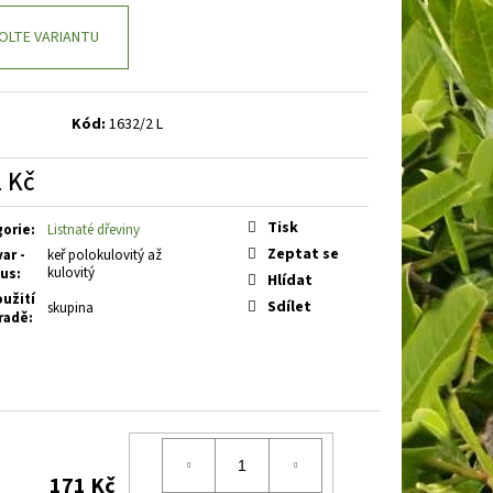
BOOBY RUBY
DENIVKA
OLTE VARIANTU
Kód:
1632/2 L
 Kč
á
Tisk
gorie
:
Listnaté dřeviny
Zeptat se
ar -
keř polokulovitý až
kulovitý
tus
:
Hlídat
užití
Sdílet
skupina
radě
:
171 Kč