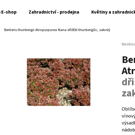
6 E-shop
Zahradnictví - prodejna
Květiny a zahradnic
Berberis thunbergii Atropurpurea Nana
dřišťál thunbergův, zakrslý
Co potřebujete najít?
Průměr
Neoho
hodnoc
Be
produk
HLEDAT
je
At
0,0
z
dř
5
Doporučujeme
hvězdi
za
Oblíb
vínov
výsad
nádob 