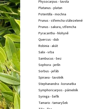
Physocarpus - tavola
Platanus - platan
Potentilla - mochna
Prunus - střemcha stálezelené
Prunus - sakura, střemcha
Pyracantha - hlohyně
Quercus - dub
Robinia - akát
Salix - vrba
Sambucus - bez
Sophora - jerlín
Sorbus - jeřáb
Spiraea - tavolník
Stephanandra - korunatka
Symphoricarpos - pámelník
Syringa - šeřík
Tamarix - tamaryšek