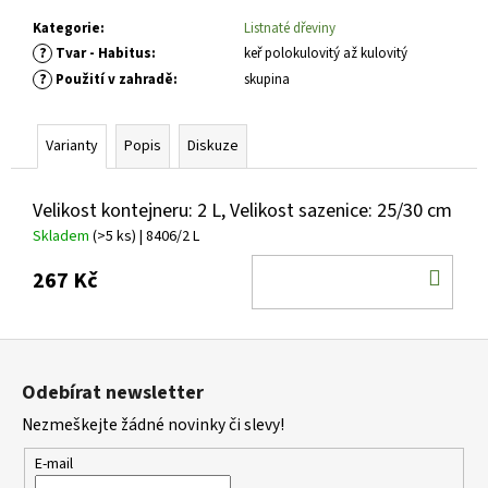
č
u
Kategorie
:
Listnaté dřeviny
j
?
Tvar - Habitus
:
keř polokulovitý až kulovitý
e
?
Použití v zahradě
:
skupina
m
e
Varianty
Popis
Diskuze
HEMEROCALLIS
X
Velikost kontejneru: 2 L, Velikost sazenice: 25/30 cm
BOOBY
Skladem
(>5 ks)
| 8406/2 L
RUBY
DENIVKA
DO
267 Kč
143
KOŠ
Kč
Z
á
Odebírat newsletter
p
Nezmeškejte žádné novinky či slevy!
a
t
E-mail