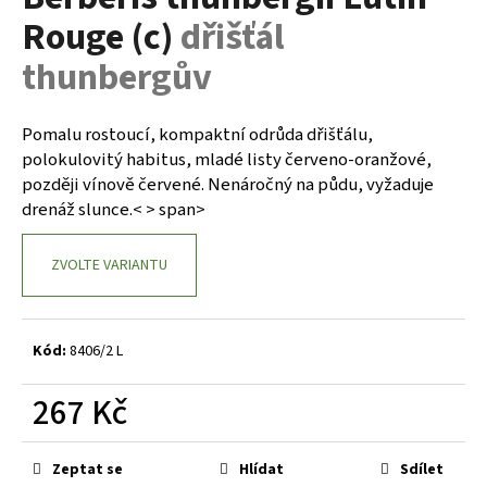
je
a
Rouge (c)
dřišťál
0,0
z
j
thunbergův
5
í
hvězdiček.
t
Pomalu rostoucí, kompaktní odrůda dřišťálu,
?
polokulovitý habitus, mladé listy červeno-oranžové,
později vínově červené. Nenáročný na půdu, vyžaduje
drenáž slunce.< > span>
HLEDAT
ZVOLTE VARIANTU
D
Kód:
8406/2 L
o
p
267 Kč
o
r
Měrná
cena:
u
Zeptat se
Hlídat
Sdílet