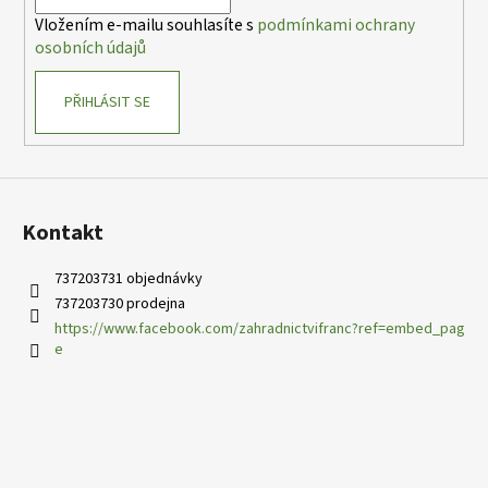
í
Vložením e-mailu souhlasíte s
podmínkami ochrany
osobních údajů
PŘIHLÁSIT SE
Kontakt
737203731 objednávky
737203730 prodejna
https://www.facebook.com/zahradnictvifranc?ref=embed_pag
e