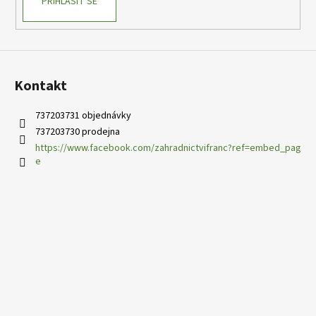
PŘIHLÁSIT SE
Kontakt
737203731 objednávky
737203730 prodejna
https://www.facebook.com/zahradnictvifranc?ref=embed_pag
e