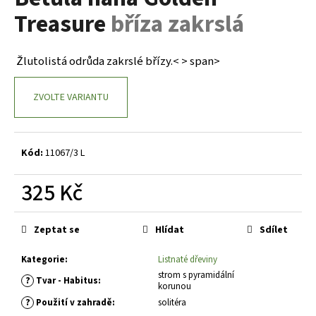
je
a
Treasure
bříza zakrslá
0,0
z
j
5
í
hvězdiček.
Žlutolistá odrůda zakrslé břízy.< > span>
t
?
ZVOLTE VARIANTU
Kód:
11067/3 L
HLEDAT
325 Kč
Měrná
D
cena:
Zeptat se
Hlídat
Sdílet
o
p
Kategorie
:
Listnaté dřeviny
o
strom s pyramidální
?
Tvar - Habitus
:
r
korunou
u
?
Použití v zahradě
:
solitéra