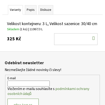
č
u
Varianty
Popis
Diskuze
j
e
m
Velikost kontejneru: 3 L, Velikost sazenice: 30/40 cm
e
Skladem
(1 ks)
| 11067/3 L
DO
325 Kč
CRYPTOMERIA
KOŠ
JAPONICA
LITTLE
CHAMPION
Z
KRYPTOMERIE
á
JAPONSKÁ
Odebírat newsletter
p
793
Nezmeškejte žádné novinky či slevy!
Kč
a
t
E-mail
í
Vložením e-mailu souhlasíte s
podmínkami ochrany
osobních údajů