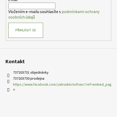
t
í
Vložením e-mailu souhlasíte s
podmínkami ochrany
osobních údajů
PŘIHLÁSIT SE
Kontakt
737203731 objednávky
737203730 prodejna
https://www.facebook.com/zahradnictvifranc?ref=embed_pag
e