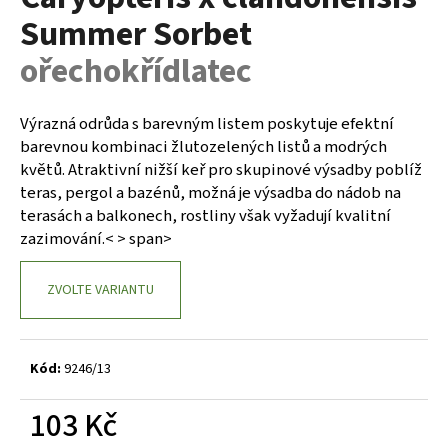
je
a
Summer Sorbet
0,0
z
j
ořechokřídlatec
5
í
hvězdiček.
t
Výrazná odrůda s barevným listem poskytuje efektní
?
barevnou kombinaci žlutozelených listů a modrých
květů. Atraktivní nižší keř pro skupinové výsadby poblíž
teras, pergol a bazénů, možná je výsadba do nádob na
terasách a balkonech, rostliny však vyžadují kvalitní
HLEDAT
zazimování.< > span>
ZVOLTE VARIANTU
D
o
p
Kód:
9246/13
o
r
103 Kč
u