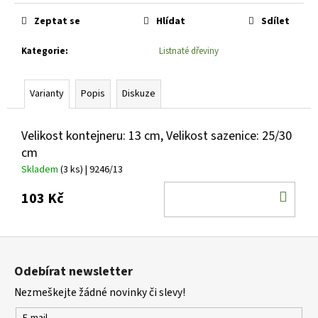
č
Měrná
cena:
u
Zeptat se
Hlídat
Sdílet
j
e
Kategorie
:
Listnaté dřeviny
m
e
Varianty
Popis
Diskuze
SEDUM
TELEPHIUM
Velikost kontejneru: 13 cm, Velikost sazenice: 25/30
SEDUCTION
cm
ROSE
CHARM
Skladem
(3 ks)
| 9246/13
ROZCHODNÍK
DO
NACHOVÝ
103 Kč
KOŠ
97
Kč
Z
á
Odebírat newsletter
p
Nezmeškejte žádné novinky či slevy!
a
E-mail