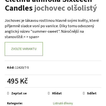
je
a
Candles
jochovec olšolistý
0,0
z
j
5
í
hvězdiček.
Jochovec je lákavou rostlinou hlavně svými květy, které
t
příjemně sladce voní po vanilce. Díky tomu odvozený
?
anglický název "summer-sweet". Náročnější na
stanoviště.< > span>
ZVOLTE VARIANTU
HLEDAT
Kód:
12420/7-5
D
495 Kč
o
p
Měrná
o
cena:
Zeptat se
Hlídat
Sdílet
r
u
Kategorie
:
Listnaté dřeviny