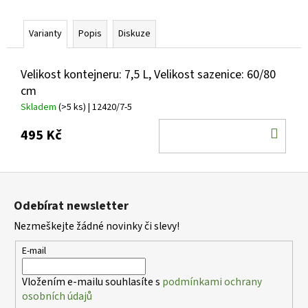
č
u
j
Varianty
Popis
Diskuze
e
m
Velikost kontejneru: 7,5 L, Velikost sazenice: 60/80
e
cm
Skladem
(>5 ks)
| 12420/7-5
PHLOX
DO
PANICULATA
495 Kč
YOUNIQUE
KOŠ
RED
PLAMENKA
Z
LATNATÁ
á
105
Odebírat newsletter
Kč
p
Nezmeškejte žádné novinky či slevy!
a
t
E-mail
í
Vložením e-mailu souhlasíte s
podmínkami ochrany
osobních údajů