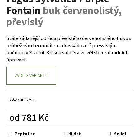
je
a
Fontain
buk červenolistý,
0,0
z
j
převislý
5
í
hvězdiček.
t
Stále žádanější odrůda převislého červenolistého buku s
?
průběžným terminálem a kaskádovitě přesvislým
bočními větvemi. Krásná solitéra ve větších zahradních
úpravách.
HLEDAT
ZVOLTE VARIANTU
D
Kód:
4017/5 L
o
p
od
781 Kč
o
r
Měrná
cena:
u
Zeptat se
Hlídat
Sdílet