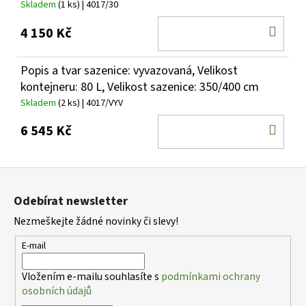
Skladem
(1 ks)
| 4017/30
DO
4 150 Kč
KOŠ
Popis a tvar sazenice: vyvazovaná, Velikost
kontejneru: 80 L, Velikost sazenice: 350/400 cm
Skladem
(2 ks)
| 4017/VYV
DO
6 545 Kč
KOŠ
Z
á
Odebírat newsletter
p
Nezmeškejte žádné novinky či slevy!
a
t
E-mail
í
Vložením e-mailu souhlasíte s
podmínkami ochrany
osobních údajů