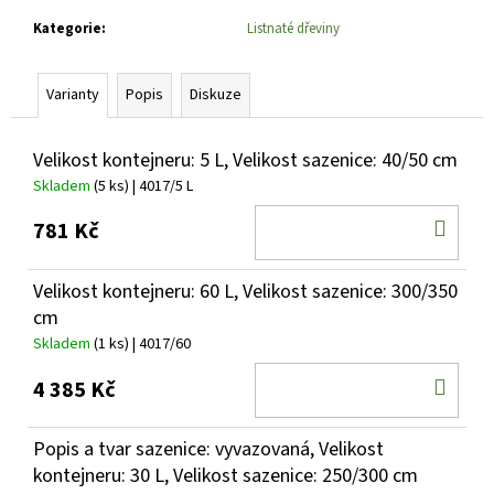
č
u
Kategorie
:
Listnaté dřeviny
j
e
Varianty
Popis
Diskuze
m
e
Velikost kontejneru: 5 L, Velikost sazenice: 40/50 cm
Skladem
(5 ks)
| 4017/5 L
PHLOX
PANICULATA
DO
YOUNIQUE
781 Kč
RED
KOŠ
PLAMENKA
LATNATÁ
Velikost kontejneru: 60 L, Velikost sazenice: 300/350
105
cm
Kč
Skladem
(1 ks)
| 4017/60
DO
4 385 Kč
KOŠ
Popis a tvar sazenice: vyvazovaná, Velikost
kontejneru: 30 L, Velikost sazenice: 250/300 cm