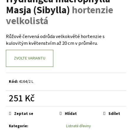
je
a
Masja (Sibylla)
hortenzie
0,0
z
j
velkolistá
5
í
hvězdiček.
t
Růžově červená odrůda velkokvěté hortenzie s
?
kulovitým květenstvím až 20 cm v průměru.
ZVOLTE VARIANTU
HLEDAT
Kód:
4164/2 L
D
251 Kč
o
Měrná
p
cena:
o
Zeptat se
Hlídat
Sdílet
r
u
Kategorie
:
Listnaté dřeviny