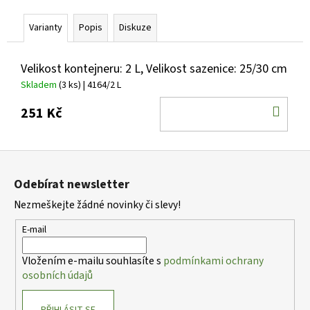
č
u
Varianty
Popis
Diskuze
j
e
m
Velikost kontejneru: 2 L, Velikost sazenice: 25/30 cm
e
Skladem
(3 ks)
| 4164/2 L
DO
251 Kč
PHLOX
KOŠ
PANICULATA
YOUNIQUE
RED
Z
PLAMENKA
á
LATNATÁ
Odebírat newsletter
p
105
Nezmeškejte žádné novinky či slevy!
Kč
a
t
E-mail
í
Vložením e-mailu souhlasíte s
podmínkami ochrany
osobních údajů
PŘIHLÁSIT SE