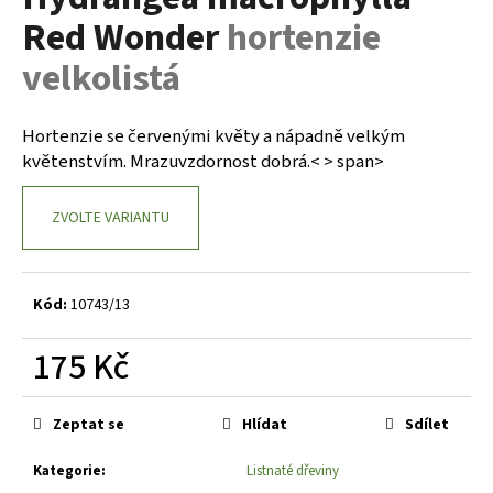
je
a
Red Wonder
hortenzie
0,0
z
j
velkolistá
5
í
hvězdiček.
t
Hortenzie se červenými květy a nápadně velkým
?
květenstvím. Mrazuvzdornost dobrá.< > span>
ZVOLTE VARIANTU
HLEDAT
Kód:
10743/13
D
175 Kč
o
Měrná
p
cena:
o
Zeptat se
Hlídat
Sdílet
r
u
Kategorie
:
Listnaté dřeviny