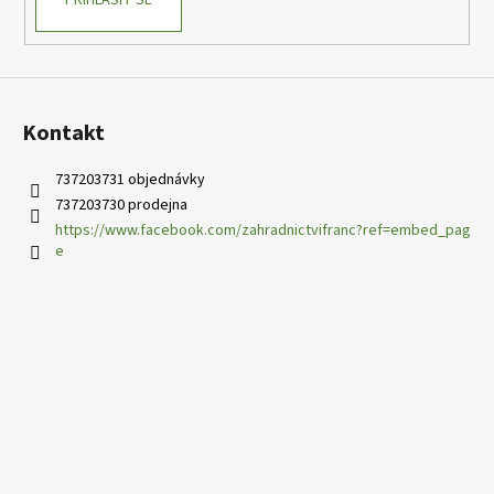
PŘIHLÁSIT SE
Kontakt
737203731 objednávky
737203730 prodejna
https://www.facebook.com/zahradnictvifranc?ref=embed_pag
e