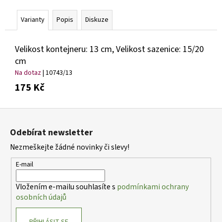
č
u
Varianty
Popis
Diskuze
j
e
m
Velikost kontejneru: 13 cm, Velikost sazenice: 15/20
e
cm
Na dotaz
| 10743/13
ALYSSUM
175 Kč
SAXATILE
SUMMIT
TAŘICE
Z
SKALNÍ
á
Odebírat newsletter
67
p
Kč
Nezmeškejte žádné novinky či slevy!
a
t
E-mail
í
Vložením e-mailu souhlasíte s
podmínkami ochrany
osobních údajů