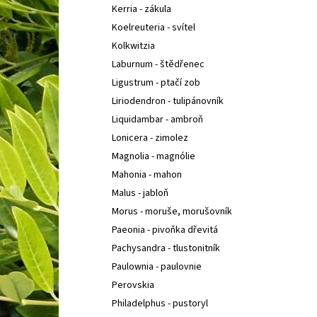
Kerria - zákula
Koelreuteria - svítel
Kolkwitzia
Laburnum - štědřenec
Ligustrum - ptačí zob
Liriodendron - tulipánovník
Liquidambar - ambroň
Lonicera - zimolez
Magnolia - magnólie
Mahonia - mahon
Malus - jabloň
Morus - moruše, morušovník
Paeonia - pivoňka dřevitá
Pachysandra - tlustonitník
Paulownia - paulovnie
Perovskia
Philadelphus - pustoryl