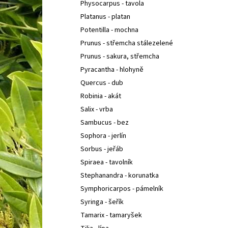
Physocarpus - tavola
Platanus - platan
Potentilla - mochna
Prunus - střemcha stálezelené
Prunus - sakura, střemcha
Pyracantha - hlohyně
Quercus - dub
Robinia - akát
Salix - vrba
Sambucus - bez
Sophora - jerlín
Sorbus - jeřáb
Spiraea - tavolník
Stephanandra - korunatka
Symphoricarpos - pámelník
Syringa - šeřík
Tamarix - tamaryšek