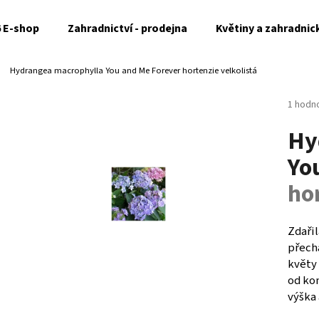
6 E-shop
Zahradnictví - prodejna
Květiny a zahradnic
Hydrangea macrophylla You and Me Forever
hortenzie velkolistá
Co potřebujete najít?
Průměr
1 hodn
hodnoc
Hy
produk
HLEDAT
je
Yo
5,0
z
hor
5
Doporučujeme
hvězdi
Zdaři
přech
květy 
od kon
výška 