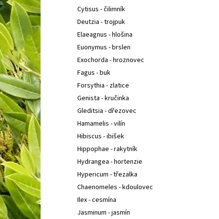
Cytisus - čilimník
Deutzia - trojpuk
Elaeagnus - hlošina
Euonymus - brslen
Exochorda - hroznovec
Fagus - buk
Forsythia - zlatice
Genista - kručinka
Gleditsia - dřezovec
Hamamelis - vilín
Hibiscus - ibišek
Hippophae - rakytník
Hydrangea - hortenzie
Hypericum - třezalka
Chaenomeles - kdoulovec
Ilex - cesmína
Jasminum - jasmín