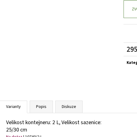
VINCA MINOR GERTRUDE JACKYLL
BARVÍNEK
VINCA MINOR BLU
MENŠÍ
ZV
59 Kč
59 Kč
295
Měrn
cena:
Kate
Varianty
Popis
Diskuze
Velikost kontejneru: 2 L, Velikost sazenice:
25/30 cm
Na dotaz
| 10740/2 L