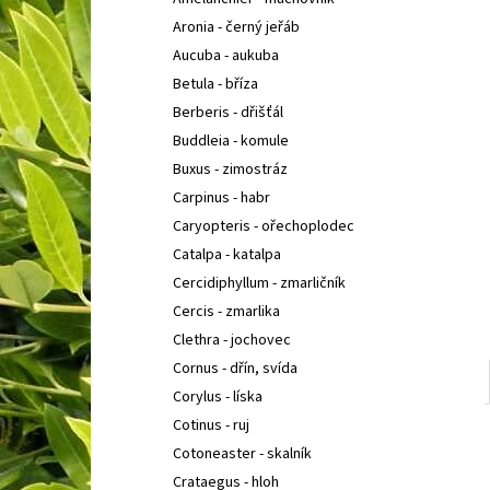
COTONEASTER PROCUMBENS QUEEN OF
l
CARPETH
SKALNÍK ZAKRSLÝ
Aronia - černý jeřáb
67 Kč
Aucuba - aukuba
Betula - bříza
Berberis - dřišťál
Buddleia - komule
Buxus - zimostráz
Carpinus - habr
Caryopteris - ořechoplodec
Catalpa - katalpa
Cercidiphyllum - zmarličník
Cercis - zmarlika
Clethra - jochovec
Cornus - dřín, svída
Corylus - líska
Cotinus - ruj
Cotoneaster - skalník
Crataegus - hloh