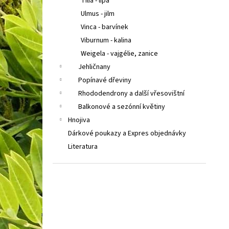
Tilia - lípa
Ulmus - jilm
Vinca - barvínek
Viburnum - kalina
Weigela - vajgélie, zanice
Jehličnany
Popínavé dřeviny
Rhododendrony a další vřesovištní
Balkonové a sezónní květiny
Hnojiva
Dárkové poukazy a Expres objednávky
Literatura