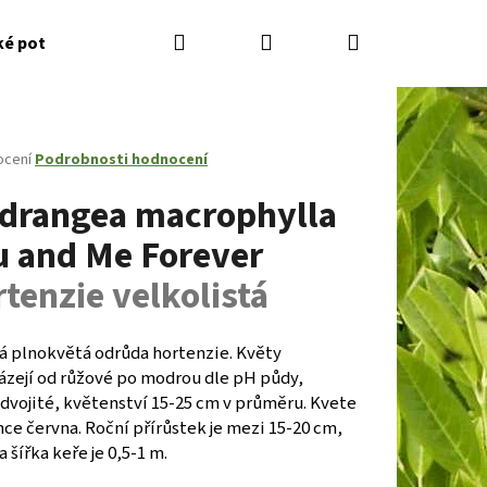
Hledat
Přihlášení
Nákupní
ké potřeby
Kontakty
Jak nakupovat
Zahradník
košík
né
ocení
Podrobnosti hodnocení
ení
drangea macrophylla
tu
u and Me Forever
tenzie velkolistá
ček.
lá plnokvětá odrůda hortenzie. Květy
ázejí od růžové po modrou dle pH půdy,
dvojité, květenství 15-25 cm v průměru. Kvete
Následující
ce června. Roční přírůstek je mezi 15-20 cm,
a šířka keře je 0,5-1 m.