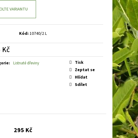
E
BARVÍNEK MENŠÍ
OLTE VARIANTU
Kód:
10740/2 L
 Kč
á
Tisk
gorie
:
Listnaté dřeviny
Zeptat se
Hlídat
Sdílet
295 Kč