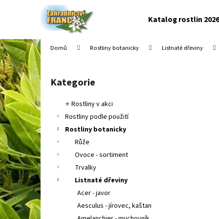
K
Přejít
na
o
Katalog rostlin 202
obsah
Zpět
Zpět
š
do
do
í
Domů
Rostliny botanicky
Listnaté dřeviny
k
obchodu
obchodu
P
o
Kategorie
Přeskočit
s
kategorie
t
⭐ Rostliny v akci
r
Rostliny podle použití
a
Rostliny botanicky
n
Růže
n
Ovoce - sortiment
í
Trvalky
p
Listnaté dřeviny
a
Acer - javor
n
Aesculus - jírovec, kaštan
e
Amelanchier - muchovník