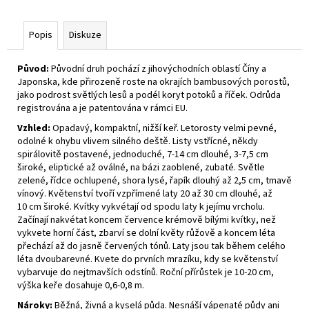
č
u
j
Popis
Diskuze
e
m
Původ:
Původní druh pochází z jihovýchodních oblastí Číny a
e
Japonska, kde přirozeně roste na okrajích bambusových porostů,
jako podrost světlých lesů a podél koryt potoků a říček. Odrůda
registrována a je patentována v rámci EU.
ALYSSUM
Vzhled:
Opadavý, kompaktní, nižší keř. Letorosty velmi pevné,
SAXATILE
SUMMIT
odolné k ohybu vlivem silného deště. Listy vstřícné, někdy
TAŘICE
spirálovitě postavené, jednoduché, 7-14 cm dlouhé, 3-7,5 cm
SKALNÍ
široké, eliptické až oválné, na bázi zaoblené, zubaté. Světle
zelené, řídce ochlupené, shora lysé, řapík dlouhý až 2,5 cm, tmavě
67
vínový. Květenství tvoří vzpřímené laty 20 až 30 cm dlouhé, až
Kč
10 cm široké. Kvítky vykvétají od spodu laty k jejímu vrcholu.
Začínají nakvétat koncem července krémově bílými kvítky, než
vykvete horní část, zbarví se dolní květy růžově a koncem léta
přechází až do jasně červených tónů. Laty jsou tak během celého
léta dvoubarevné. Kvete do prvních mrazíku, kdy se květenství
vybarvuje do nejtmavších odstínů. Roční přírůstek je 10-20 cm,
výška keře dosahuje 0,6-0,8 m.
Nároky:
Běžná, živná a kyselá půda. Nesnáší vápenaté půdy ani