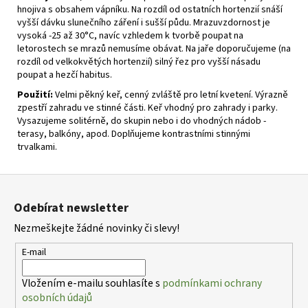
hnojiva s obsahem vápníku. Na rozdíl od ostatních hortenzií snáší
vyšší dávku slunečního záření i sušší půdu. Mrazuvzdornost je
vysoká -25 až 30°C, navíc vzhledem k tvorbě poupat na
letorostech se mrazů nemusíme obávat. Na jaře doporučujeme (na
rozdíl od velkokvětých hortenzií) silný řez pro vyšší násadu
poupat a hezčí habitus.
Použití:
Velmi pěkný keř, cenný zvláště pro letní kvetení. Výrazně
zpestří zahradu ve stinné části. Keř vhodný pro zahrady i parky.
Vysazujeme solitérně, do skupin nebo i do vhodných nádob -
terasy, balkóny, apod. Doplňujeme kontrastními stinnými
trvalkami.
Z
á
Odebírat newsletter
p
Nezmeškejte žádné novinky či slevy!
a
t
E-mail
í
Vložením e-mailu souhlasíte s
podmínkami ochrany
osobních údajů