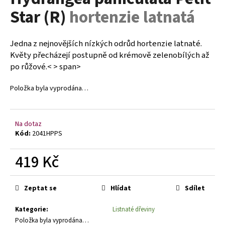
je
a
Star (R)
hortenzie latnatá
0,0
z
j
5
í
hvězdiček.
Jedna z nejnovějších nízkých odrůd hortenzie latnaté.
t
Květy přecházejí postupně od krémově zelenobílých až
?
po růžové.< > span>
Položka byla vyprodána…
HLEDAT
Na dotaz
Kód:
2041HPPS
419 Kč
D
o
Měrná
p
cena:
Zeptat se
Hlídat
Sdílet
o
r
Kategorie
:
Listnaté dřeviny
u
Položka byla vyprodána…