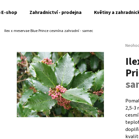
6 E-shop
Zahradnictví - prodejna
Květiny a zahradnic
Ilex x meservae Blue Prince
cesmína zahradní - samec
Co potřebujete najít?
Průměr
Neoho
hodnoc
Il
produk
HLEDAT
je
Pr
0,0
z
sa
5
Doporučujeme
hvězdi
Pomal
2,5-3 
cesmí
teplo
doplňk
kvalit