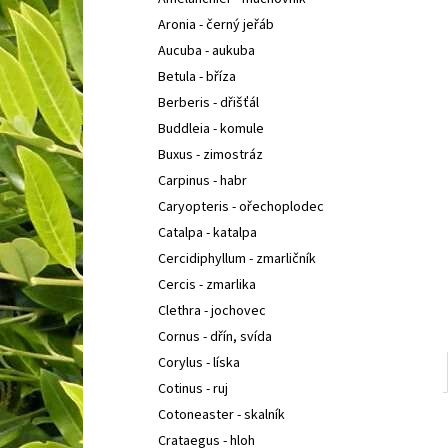
SEDUM TELEPHIUM SEDUCTION CHERRY
l
CHOCOLATE
ROZCHODNÍK NACHOVÝ
Aronia - černý jeřáb
97 Kč
Aucuba - aukuba
Betula - bříza
Berberis - dřišťál
Buddleia - komule
Buxus - zimostráz
Carpinus - habr
Caryopteris - ořechoplodec
Catalpa - katalpa
Cercidiphyllum - zmarličník
Cercis - zmarlika
Clethra - jochovec
Cornus - dřín, svída
Corylus - líska
Cotinus - ruj
Cotoneaster - skalník
Crataegus - hloh