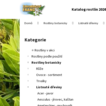
K
Přejít
na
o
Katalog rostlin 202
obsah
Zpět
Zpět
š
do
do
í
Domů
Rostliny botanicky
Listnaté dřeviny
k
obchodu
obchodu
P
o
Kategorie
Přeskočit
s
kategorie
t
⭐ Rostliny v akci
r
Rostliny podle použití
a
Rostliny botanicky
n
Růže
n
Ovoce - sortiment
í
Trvalky
p
Listnaté dřeviny
a
Acer - javor
n
Aesculus - jírovec, kaštan
e
Amelanchier - muchovník