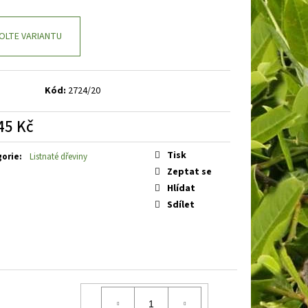
BAKABANA
DENIVKA
OLTE VARIANTU
Kód:
2724/20
45 Kč
á
Tisk
gorie
:
Listnaté dřeviny
Zeptat se
Hlídat
Sdílet