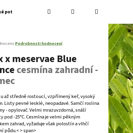
Hledat
Přihlášení
Nákupní
ké potřeby
Kontakty
Jak nakupovat
Zahradník
košík
né
dnoceno
Podrobnosti hodnocení
ení
ex x meservae Blue
tu
ince
cesmína zahradní -
mec
ček.
u až středně rostoucí, vzpřímený keř, vysoký
m. Listy pevné lesklé, neopadavé. Samčí roslina
ny - opylovač. Velmi mrazuvzdorná, snáší
Následující
ty pod -25°C. Cesmína je velmi pěkným
em zahrad, vyžaduje však polostín a vlhčí
ní půdu.< > span>