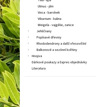
Tilia - lípa
Ulmus - jilm
Vinca - barvínek
Viburnum - kalina
Weigela - vajgélie, zanice
Jehličnany
Popínavé dřeviny
Rhododendrony a další vřesovištní
Balkonové a sezónní květiny
Hnojiva
Dárkové poukazy a Expres objednávky
Literatura