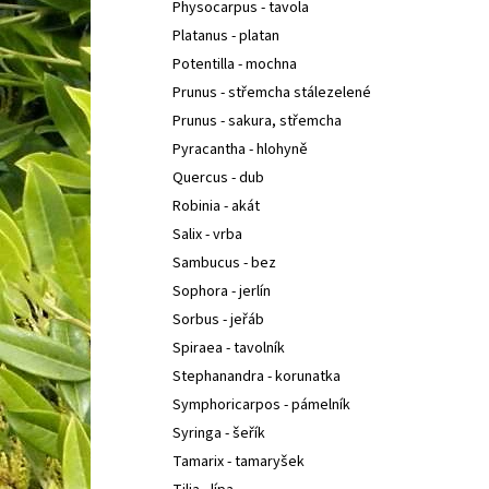
Physocarpus - tavola
Platanus - platan
Potentilla - mochna
Prunus - střemcha stálezelené
Prunus - sakura, střemcha
Pyracantha - hlohyně
Quercus - dub
Robinia - akát
Salix - vrba
Sambucus - bez
Sophora - jerlín
Sorbus - jeřáb
Spiraea - tavolník
Stephanandra - korunatka
Symphoricarpos - pámelník
Syringa - šeřík
Tamarix - tamaryšek