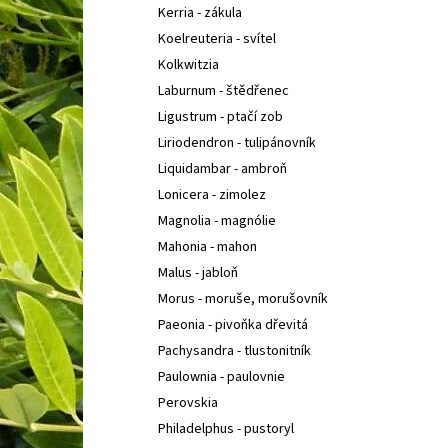
Kerria - zákula
Koelreuteria - svítel
Kolkwitzia
Laburnum - štědřenec
Ligustrum - ptačí zob
Liriodendron - tulipánovník
Liquidambar - ambroň
Lonicera - zimolez
Magnolia - magnólie
Mahonia - mahon
Malus - jabloň
Morus - moruše, morušovník
Paeonia - pivoňka dřevitá
Pachysandra - tlustonitník
Paulownia - paulovnie
Perovskia
Philadelphus - pustoryl