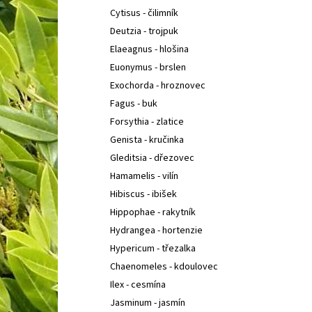
Cytisus - čilimník
Deutzia - trojpuk
Elaeagnus - hlošina
Euonymus - brslen
Exochorda - hroznovec
Fagus - buk
Forsythia - zlatice
Genista - kručinka
Gleditsia - dřezovec
Hamamelis - vilín
Hibiscus - ibišek
Hippophae - rakytník
Hydrangea - hortenzie
Hypericum - třezalka
Chaenomeles - kdoulovec
Ilex - cesmína
Jasminum - jasmín