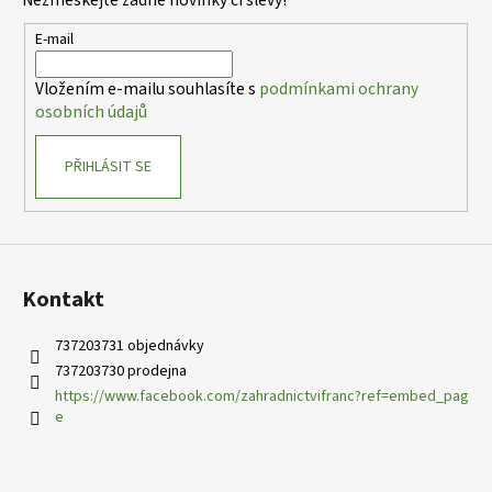
Nezmeškejte žádné novinky či slevy!
a
t
E-mail
í
Vložením e-mailu souhlasíte s
podmínkami ochrany
osobních údajů
PŘIHLÁSIT SE
Kontakt
737203731 objednávky
737203730 prodejna
https://www.facebook.com/zahradnictvifranc?ref=embed_pag
e