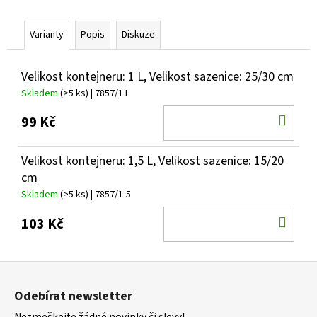
č
u
j
Varianty
Popis
Diskuze
e
m
Velikost kontejneru: 1 L, Velikost sazenice: 25/30 cm
e
Skladem
(>5 ks)
| 7857/1 L
DO
99 Kč
HEMEROCALLIS
X
KOŠ
BOOBY
RUBY
Velikost kontejneru: 1,5 L, Velikost sazenice: 15/20
DENIVKA
cm
143
Skladem
(>5 ks)
| 7857/1-5
Kč
DO
103 Kč
KOŠ
Z
á
Odebírat newsletter
p