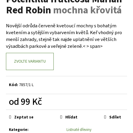
je
a
Red Robin
mochna křovitá
0,0
z
j
5
í
hvězdiček.
Novější odrůda červeně kvetoucí mochny s bohatým
t
kvetením a sytějším vybarvením květů. Keř vhodný pro
?
menší zahrady, stejně tak najde uplatnění ve větších
výsadbách parkové a veřejné zeleně.< > span>
ZVOLTE VARIANTU
HLEDAT
Kód:
7857/1 L
D
od
99 Kč
o
p
Měrná
o
cena:
Zeptat se
Hlídat
Sdílet
r
u
Kategorie
:
Listnaté dřeviny