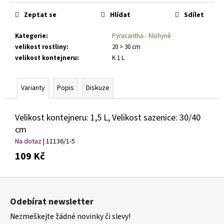
č
Měrná
cena:
u
Zeptat se
Hlídat
Sdílet
j
e
Kategorie
:
Pyracantha - hlohyně
m
velikost rostliny
:
20 > 30 cm
e
velikost kontejneru
:
K 1 L
PHLOX
Varianty
Popis
Diskuze
PANICULATA
EARLY
WHITE
Velikost kontejneru: 1,5 L, Velikost sazenice: 30/40
PLAMENKA
LATNATÁ
cm
179
Na dotaz
| 11136/1-5
Kč
109 Kč
Z
á
Odebírat newsletter
p
Nezmeškejte žádné novinky či slevy!
a