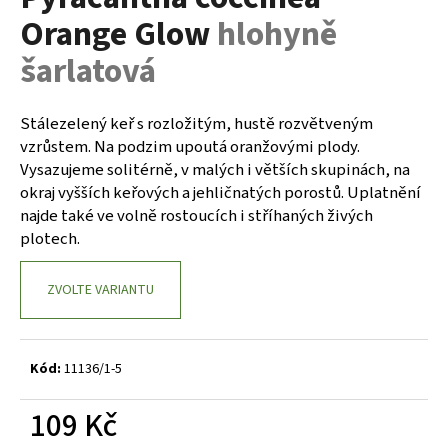
je
a
Orange Glow
hlohyně
0,0
z
j
šarlatová
5
í
hvězdiček.
t
Stálezelený keř s rozložitým, hustě rozvětveným
?
vzrůstem. Na podzim upoutá oranžovými plody.
Vysazujeme solitérně, v malých i větších skupinách, na
okraj vyšších keřových a jehličnatých porostů. Uplatnění
najde také ve volně rostoucích i stříhaných živých
HLEDAT
plotech.
ZVOLTE VARIANTU
D
o
p
Kód:
11136/1-5
o
r
109 Kč
u