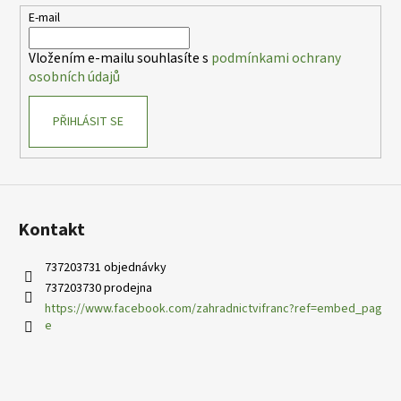
t
E-mail
í
Vložením e-mailu souhlasíte s
podmínkami ochrany
osobních údajů
PŘIHLÁSIT SE
Kontakt
737203731 objednávky
737203730 prodejna
https://www.facebook.com/zahradnictvifranc?ref=embed_pag
e