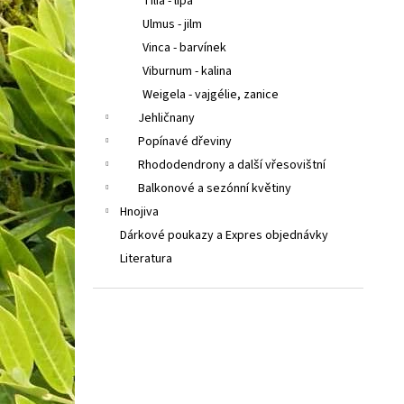
Tilia - lípa
Ulmus - jilm
Vinca - barvínek
Viburnum - kalina
Weigela - vajgélie, zanice
Jehličnany
Popínavé dřeviny
Rhododendrony a další vřesovištní
Balkonové a sezónní květiny
Hnojiva
Dárkové poukazy a Expres objednávky
Literatura