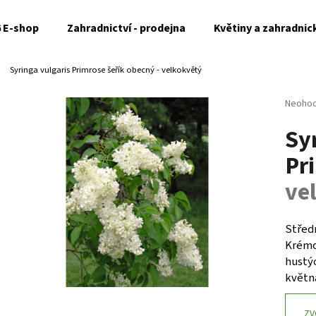
6 E-shop
Zahradnictví - prodejna
Květiny a zahradnic
Syringa vulgaris Primrose
šeřík obecný - velkokvětý
Co potřebujete najít?
Průměr
Neoho
hodnoc
Sy
produk
HLEDAT
je
Pr
0,0
z
ve
5
Doporučujeme
hvězdi
Střed
Krémo
hustýc
květn
ZV