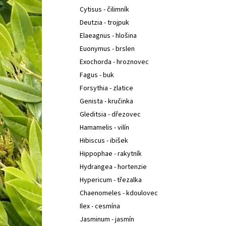
Cytisus - čilimník
Deutzia - trojpuk
Elaeagnus - hlošina
Euonymus - brslen
Exochorda - hroznovec
Fagus - buk
Forsythia - zlatice
Genista - kručinka
Gleditsia - dřezovec
Hamamelis - vilín
Hibiscus - ibišek
Hippophae - rakytník
Hydrangea - hortenzie
Hypericum - třezalka
Chaenomeles - kdoulovec
Ilex - cesmína
Jasminum - jasmín