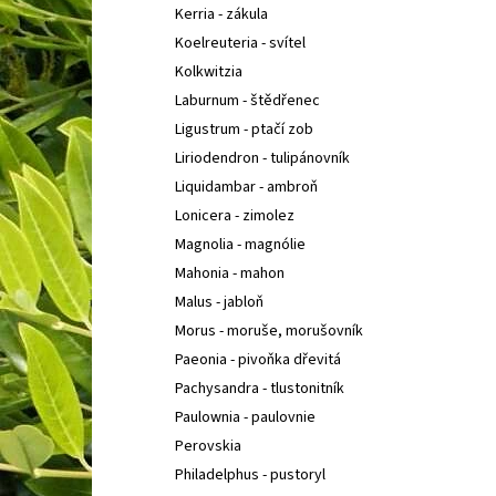
Kerria - zákula
Koelreuteria - svítel
Kolkwitzia
Laburnum - štědřenec
Ligustrum - ptačí zob
Liriodendron - tulipánovník
Liquidambar - ambroň
Lonicera - zimolez
Magnolia - magnólie
Mahonia - mahon
Malus - jabloň
Morus - moruše, morušovník
Paeonia - pivoňka dřevitá
Pachysandra - tlustonitník
Paulownia - paulovnie
Perovskia
Philadelphus - pustoryl