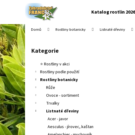
K
Přejít
na
o
Katalog rostlin 202
obsah
Zpět
Zpět
š
do
do
í
Domů
Rostliny botanicky
Listnaté dřeviny
k
obchodu
obchodu
P
o
Kategorie
Přeskočit
s
kategorie
t
⭐ Rostliny v akci
r
Rostliny podle použití
a
Rostliny botanicky
n
Růže
n
Ovoce - sortiment
í
Trvalky
p
Listnaté dřeviny
a
Acer - javor
n
Aesculus - jírovec, kaštan
e
Amelanchier - muchovník