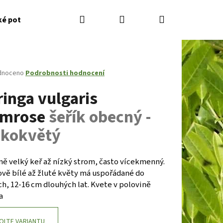
Hledat
Přihlášení
Nákupní
ké potřeby
Kontakty
Jak nakupovat
Zahradník
košík
né
dnoceno
Podrobnosti hodnocení
ení
ringa vulgaris
tu
imrose
šeřík obecný -
lkokvětý
ček.
ně velký keř až nízký strom, často vícekmenný.
vě bílé až žluté květy má uspořádané do
h, 12-16 cm dlouhých lat. Kvete v polovině
Následující
a
OLTE VARIANTU