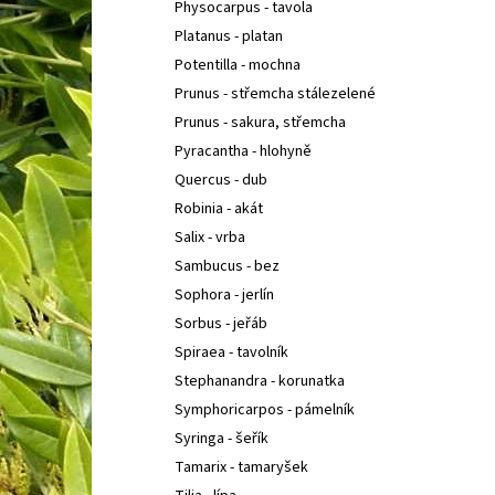
Physocarpus - tavola
Platanus - platan
Potentilla - mochna
Prunus - střemcha stálezelené
Prunus - sakura, střemcha
Pyracantha - hlohyně
Quercus - dub
Robinia - akát
Salix - vrba
Sambucus - bez
Sophora - jerlín
Sorbus - jeřáb
Spiraea - tavolník
Stephanandra - korunatka
Symphoricarpos - pámelník
Syringa - šeřík
Tamarix - tamaryšek