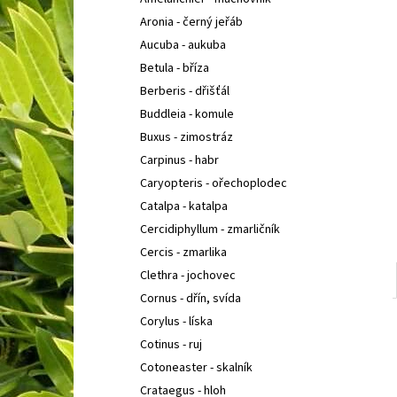
SEDUM TELEPHIUM SEDUCTION CHERRY
l
CHOCOLATE
ROZCHODNÍK NACHOVÝ
Aronia - černý jeřáb
97 Kč
Aucuba - aukuba
Betula - bříza
Berberis - dřišťál
Buddleia - komule
Buxus - zimostráz
Carpinus - habr
Caryopteris - ořechoplodec
Catalpa - katalpa
Cercidiphyllum - zmarličník
Cercis - zmarlika
Clethra - jochovec
Cornus - dřín, svída
Corylus - líska
Cotinus - ruj
Cotoneaster - skalník
Crataegus - hloh