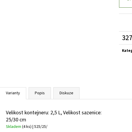
SEDUM TELEPHIUM SEDUCTION ROSE CHARM
HEMEROCALLIS X 
ROZCHODNÍK NACHOVÝ
ZAHRADNÍ
97 Kč
143 Kč
327
Měrn
cena:
Kate
Varianty
Popis
Diskuze
Velikost kontejneru: 2,5 L, Velikost sazenice:
25/30 cm
Skladem
(4 ks)
| 525/25/