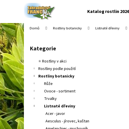
K
Přejít
na
o
Katalog rostlin 202
obsah
Zpět
Zpět
š
do
do
í
Domů
Rostliny botanicky
Listnaté dřeviny
k
obchodu
obchodu
P
o
Kategorie
Přeskočit
s
kategorie
t
⭐ Rostliny v akci
r
Rostliny podle použití
a
Rostliny botanicky
n
Růže
n
Ovoce - sortiment
í
Trvalky
p
Listnaté dřeviny
a
Acer - javor
n
Aesculus - jírovec, kaštan
e
Amelanchier - muchovník