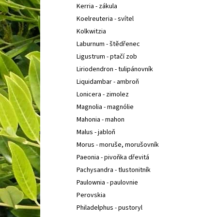
Kerria - zákula
Koelreuteria - svítel
Kolkwitzia
Laburnum - štědřenec
Ligustrum - ptačí zob
Liriodendron - tulipánovník
Liquidambar - ambroň
Lonicera - zimolez
Magnolia - magnólie
Mahonia - mahon
Malus - jabloň
Morus - moruše, morušovník
Paeonia - pivoňka dřevitá
Pachysandra - tlustonitník
Paulownia - paulovnie
Perovskia
Philadelphus - pustoryl