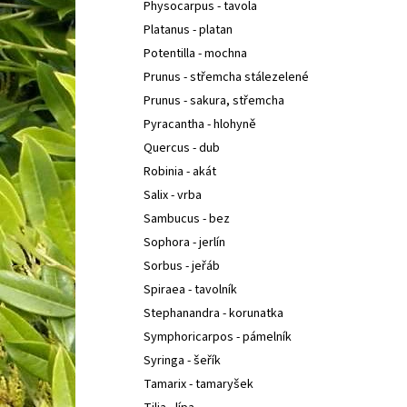
Physocarpus - tavola
Platanus - platan
Potentilla - mochna
Prunus - střemcha stálezelené
Prunus - sakura, střemcha
Pyracantha - hlohyně
Quercus - dub
Robinia - akát
Salix - vrba
Sambucus - bez
Sophora - jerlín
Sorbus - jeřáb
Spiraea - tavolník
Stephanandra - korunatka
Symphoricarpos - pámelník
Syringa - šeřík
Tamarix - tamaryšek