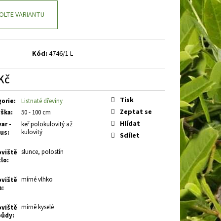
 EARLY WHITE
PLAMENKA
OLTE VARIANTU
Kód:
4746/1 L
Kč
á
Tisk
gorie
:
Listnaté dřeviny
Zeptat se
ška
:
50 - 100 cm
Hlídat
ar -
keř polokulovitý až
kulovitý
tus
:
Sdílet
slunce, polostín
oviště
tlo
:
mírné vlhko
oviště
a
:
mírně kyselé
oviště
půdy
: