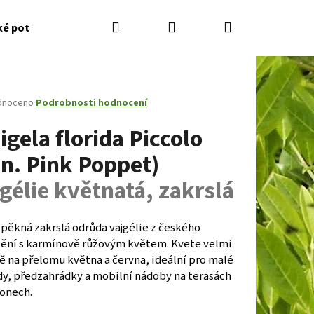
Hledat
Přihlášení
Nákupní
ké potřeby
Kontakty
Jak nakupovat
Zahradník
košík
né
dnoceno
Podrobnosti hodnocení
ení
gela florida Piccolo
tu
yn. Pink Poppet)
gélie květnatá, zakrslá
ček.
pěkná zakrslá odrůda vajgélie z českého
tění s karmínově růžovým květem. Kvete velmi
ě na přelomu května a června, ideální pro malé
Následující
dy, předzahrádky a mobilní nádoby na terasách
konech.