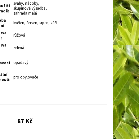
svahy, nádoby,
užití
skupinová výsadba,
radě
:
zahrada malá
oba
květen, červen, srpen, září
ení
:
rva
růžová
u
:
rva
zelená
opadavý
avost
ální
pro opylovače
nosti
:
87 Kč