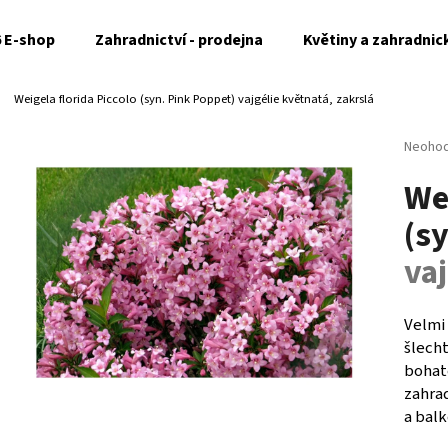
6 E-shop
Zahradnictví - prodejna
Květiny a zahradnic
Weigela florida Piccolo (syn. Pink Poppet)
vajgélie květnatá, zakrslá
Co potřebujete najít?
Průměr
Neoho
hodnoc
Wei
produk
HLEDAT
je
(s
0,0
z
vaj
5
Doporučujeme
hvězdi
Velmi 
šlech
bohat
zahra
a bal