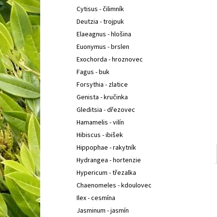
Cytisus - čilimník
Deutzia - trojpuk
Elaeagnus - hlošina
Euonymus - brslen
Exochorda - hroznovec
Fagus - buk
Forsythia - zlatice
Genista - kručinka
Gleditsia - dřezovec
Hamamelis - vilín
Hibiscus - ibišek
Hippophae - rakytník
Hydrangea - hortenzie
Hypericum - třezalka
Chaenomeles - kdoulovec
Ilex - cesmína
Jasminum - jasmín