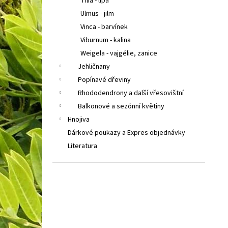
Tilia - lípa
Ulmus - jilm
Vinca - barvínek
Viburnum - kalina
Weigela - vajgélie, zanice
Jehličnany
Popínavé dřeviny
Rhododendrony a další vřesovištní
Balkonové a sezónní květiny
Hnojiva
Dárkové poukazy a Expres objednávky
Literatura