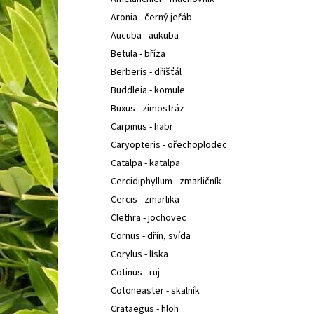
IBERIS SEMPERVIRENS APPEN-ETZ
IBERKA
l
STÁLEZELENÁ, ŠTĚNIČNÍK
Aronia - černý jeřáb
67 Kč
Aucuba - aukuba
Betula - bříza
Berberis - dřišťál
Buddleia - komule
Buxus - zimostráz
Carpinus - habr
Caryopteris - ořechoplodec
Catalpa - katalpa
Cercidiphyllum - zmarličník
Cercis - zmarlika
Clethra - jochovec
Cornus - dřín, svída
Corylus - líska
Cotinus - ruj
Cotoneaster - skalník
Crataegus - hloh