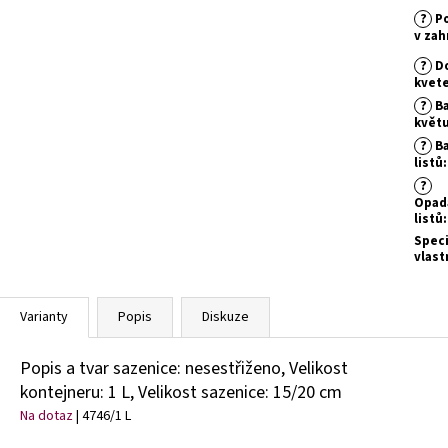
?
Po
v zah
?
D
kvet
?
Ba
květ
?
Ba
listů
:
?
Opad
listů
:
Speci
vlast
Varianty
Popis
Diskuze
Popis a tvar sazenice: nesestřiženo, Velikost
kontejneru: 1 L, Velikost sazenice: 15/20 cm
Na dotaz
| 4746/1 L