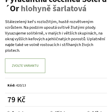
je
a
´Or
hlohyně šarlatová
0,0
z
j
5
í
hvězdiček.
Stálezelený keř s rozložitým, hustě rozvětveným
t
vzrůstem. Na podzim upoutá svítivě žlutými plody.
?
Vysazujeme solitérně, v malých i větších skupinách, na
okraj vyšších keřových a jehličnatých porostů. Uplatnění
najde také ve volně rostoucích i stříhaných živých
plotech.
HLEDAT
ZVOLTE VARIANTU
D
o
Kód:
420/13
p
o
79 Kč
r
Měrná
u
cena: