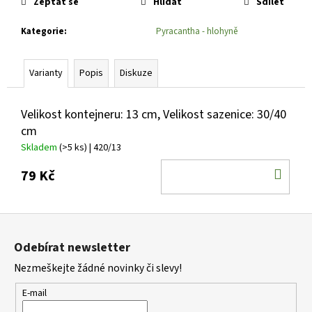
č
Zeptat se
Hlídat
Sdílet
u
j
Kategorie
:
Pyracantha - hlohyně
e
m
Varianty
Popis
Diskuze
e
Velikost kontejneru: 13 cm, Velikost sazenice: 30/40
PHLOX
cm
PANICULATA
YOUNIQUE
Skladem
(>5 ks)
| 420/13
BICOLOR
PLAMENKA
DO
79 Kč
LATNATÁ
KOŠ
105
Kč
Z
á
Odebírat newsletter
p
Nezmeškejte žádné novinky či slevy!
a
t
E-mail