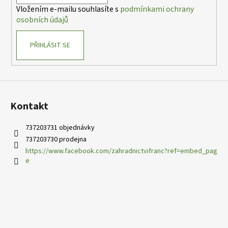
í
Vložením e-mailu souhlasíte s
podmínkami ochrany
osobních údajů
PŘIHLÁSIT SE
Kontakt
737203731 objednávky
737203730 prodejna
https://www.facebook.com/zahradnictvifranc?ref=embed_pag
e