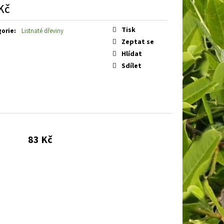
 SILVER KNIGHT
VŘES
Kč
á
Tisk
gorie
:
Listnaté dřeviny
Zeptat se
Hlídat
Sdílet
83 Kč