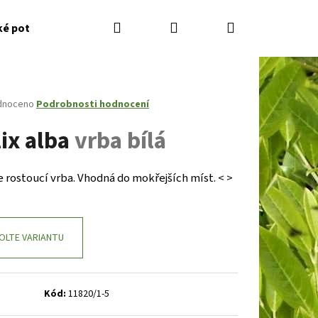
Hledat
Přihlášení
Nákupní
ké potřeby
Kontakty
Jak nakupovat
Zahradník
košík
né
dnoceno
Podrobnosti hodnocení
ení
lix alba
vrba bílá
tu
 rostoucí vrba. Vhodná do mokřejších míst. < >
ček.
OLTE VARIANTU
Následující
Kód:
11820/1-5