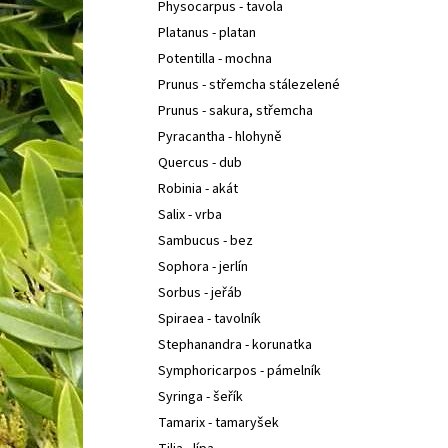
Physocarpus - tavola
Platanus - platan
Potentilla - mochna
Prunus - střemcha stálezelené
Prunus - sakura, střemcha
Pyracantha - hlohyně
Quercus - dub
Robinia - akát
Salix - vrba
Sambucus - bez
Sophora - jerlín
Sorbus - jeřáb
Spiraea - tavolník
Stephanandra - korunatka
Symphoricarpos - pámelník
Syringa - šeřík
Tamarix - tamaryšek