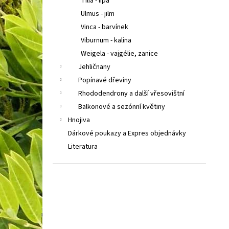
Tilia - lípa
Ulmus - jilm
Vinca - barvínek
Viburnum - kalina
Weigela - vajgélie, zanice
Jehličnany
Popínavé dřeviny
Rhododendrony a další vřesovištní
Balkonové a sezónní květiny
Hnojiva
Dárkové poukazy a Expres objednávky
Literatura