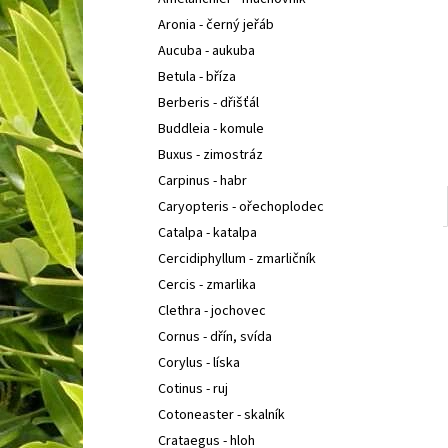
POLYSTICHUM ACROSTICHOIDES
KAPRADINA
l
LALOČNATÁ
Aronia - černý jeřáb
95 Kč
Aucuba - aukuba
Betula - bříza
Berberis - dřišťál
Buddleia - komule
Buxus - zimostráz
Carpinus - habr
Caryopteris - ořechoplodec
Catalpa - katalpa
Cercidiphyllum - zmarličník
Cercis - zmarlika
Clethra - jochovec
Cornus - dřín, svída
Corylus - líska
Cotinus - ruj
Cotoneaster - skalník
Crataegus - hloh