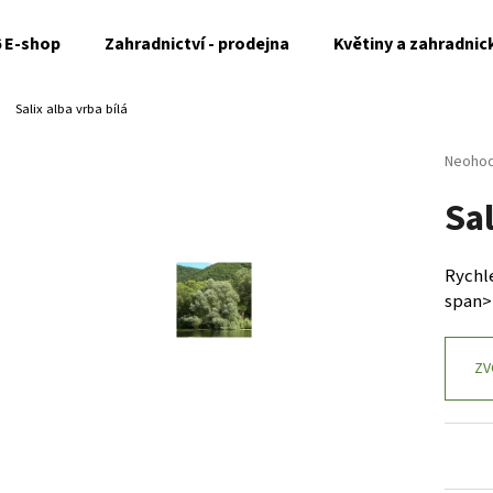
6 E-shop
Zahradnictví - prodejna
Květiny a zahradnic
Salix alba
vrba bílá
Co potřebujete najít?
Průměr
Neoho
hodnoc
Sa
produk
HLEDAT
je
0,0
z
Rychle
5
Doporučujeme
span>
hvězdi
ZV