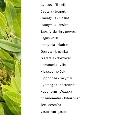
Cytisus - čilimník
Deutzia - trojpuk
Elaeagnus - hlošina
Euonymus - brslen
Exochorda - hroznovec
Fagus - buk
Forsythia - zlatice
Genista - kručinka
Gleditsia - dřezovec
Hamamelis - vilín
Hibiscus - ibišek
Hippophae - rakytník
Hydrangea - hortenzie
Hypericum - třezalka
Chaenomeles - kdoulovec
Ilex - cesmína
Jasminum - jasmín