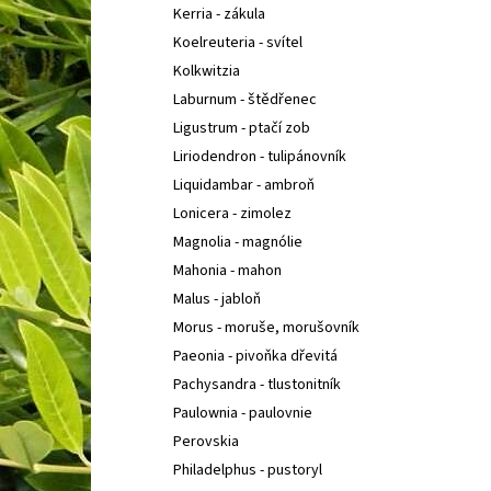
Kerria - zákula
Koelreuteria - svítel
Kolkwitzia
Laburnum - štědřenec
Ligustrum - ptačí zob
Liriodendron - tulipánovník
Liquidambar - ambroň
Lonicera - zimolez
Magnolia - magnólie
Mahonia - mahon
Malus - jabloň
Morus - moruše, morušovník
Paeonia - pivoňka dřevitá
Pachysandra - tlustonitník
Paulownia - paulovnie
Perovskia
Philadelphus - pustoryl