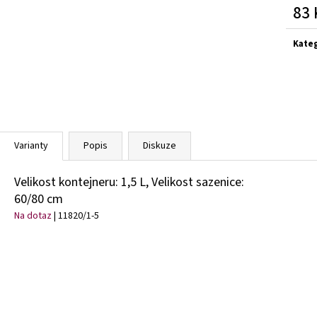
PRUNUS LAUROCERASUS ELLY
STŘEMCHA
CALLUNA VULGARIS
83 
VAVŘÍNOVITÁ - BOBKOVIŠEŇ
OBECNÝ
Měrn
289 Kč
65 Kč
cena:
Kate
Varianty
Popis
Diskuze
Velikost kontejneru: 1,5 L, Velikost sazenice:
60/80 cm
Na dotaz
| 11820/1-5