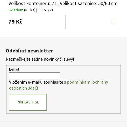
č
Velikost kontejneru: 2 L, Velikost sazenice: 50/60 cm
u
Skladem
(>5 ks)
| 11151/2 L
j
e
DO
79 Kč
m
KOŠ
e
Z
á
HEMEROCALLIS
Odebírat newsletter
p
X
BAKABANA
Nezmeškejte žádné novinky či slevy!
a
DENIVKA
ZAHRADNÍ
t
E-mail
í
143
Kč
Vložením e-mailu souhlasíte s
podmínkami ochrany
osobních údajů
PŘIHLÁSIT SE