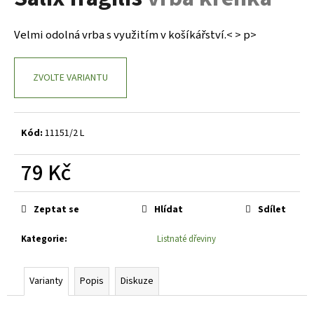
je
a
0,0
z
j
Velmi odolná vrba s využitím v košíkářství.< > p>
5
í
hvězdiček.
t
ZVOLTE VARIANTU
?
Kód:
11151/2 L
HLEDAT
79 Kč
Měrná
cena:
Zeptat se
Hlídat
Sdílet
D
o
Kategorie
:
Listnaté dřeviny
p
o
Varianty
Popis
Diskuze
r
u