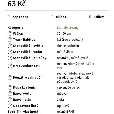
č
63 Kč
u
Měrná
j
cena:
e
Zeptat se
Hlídat
Sdílet
m
e
Kategorie
:
Listnaté dřeviny
?
Výška
:
30 - 50 cm
?
Tvar - Habitus
:
keř široce rozložitý
PHLOX
?
Stanoviště - světlo
:
slunce, polostín
PANICULATA
?
YOUNIQUE
Stanoviště - voda
:
mírné vlhko
RED
?
Stanoviště - pH půdy
:
neutrální, mírně kyselé
PLAMENKA
mrazuvzdorný plně -23°C a
LATNATÁ
?
Mrazuvzdornost
:
více
105
svahy, nádoby, skupinová
Kč
?
Použití v zahradě
:
výsadba, zahrada malá,
půdopokryvné
?
Doba kvetení
:
červen, červenec
?
Barva květu
:
růžová
?
Barva listů
:
žlutá
?
Opadavost listů
:
opadavý
Speciální vlastnosti
:
ocenění RHS