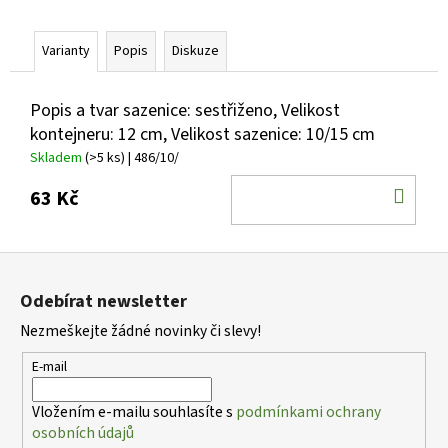
Varianty
Popis
Diskuze
Popis a tvar sazenice: sestřiženo, Velikost
kontejneru: 12 cm, Velikost sazenice: 10/15 cm
Skladem
(>5 ks)
| 486/10/
DO
63 Kč
KOŠ
Z
á
Odebírat newsletter
p
Nezmeškejte žádné novinky či slevy!
a
t
E-mail
í
Vložením e-mailu souhlasíte s
podmínkami ochrany
osobních údajů