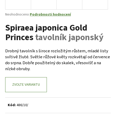
a
j
Průměrné
Neohodnoceno
Podrobnosti hodnocení
í
hodnocení
Spiraea japonica Gold
produktu
t
je
?
Princes
tavolník japonský
0,0
z
5
hvězdiček.
Drobný tavolník s široce rozložitým růstem, mladé listy
svítivě žluté. Světle růžové květy rozkvétají od července
HLEDAT
do srpna. Dobře použitelný do skalek, vřesovišť a na
nízké obruby.
D
ZVOLTE VARIANTU
o
p
o
r
Kód:
486/10/
u