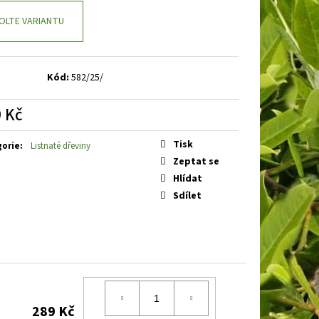
BAKABANA
DENIVKA
OLTE VARIANTU
Kód:
582/25/
 Kč
á
Tisk
gorie
:
Listnaté dřeviny
Zeptat se
Hlídat
Sdílet
289 Kč