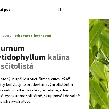
Hledat
Přihlášení
Nákupní
ké potřeby
Kontakty
Jak nakupovat
Zahradník
košík
né
dnoceno
Podrobnosti hodnocení
ení
burnum
tu
ytidophyllum
kalina
sčitolistá
ček.
elený, bujně rostoucí, široce kulovitý až
itý keř. Zaujme především svým olistěním -
má velmi velké, leskle sytě zelené, silně
Následující
té. Vysazujeme solitérně, skupinově i do volně
cích živých plotů.