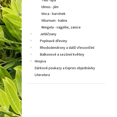
Tilia - lípa
Ulmus - jilm
Vinca - barvínek
Viburnum - kalina
Weigela - vajgélie, zanice
Jehličnany
Popínavé dřeviny
Rhododendrony a další vřesovištní
Balkonové a sezónní květiny
Hnojiva
Dárkové poukazy a Expres objednávky
Literatura