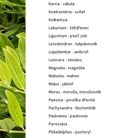
Kerria - zákula
Koelreuteria - svítel
Kolkwitzia
Laburnum - štědřenec
Ligustrum - ptačí zob
Liriodendron - tulipánovník
Liquidambar - ambroň
Lonicera - zimolez
Magnolia - magnólie
Mahonia - mahon
Malus - jabloň
Morus - moruše, morušovník
Paeonia - pivoňka dřevitá
Pachysandra - tlustonitník
Paulownia - paulovnie
Perovskia
Philadelphus - pustoryl