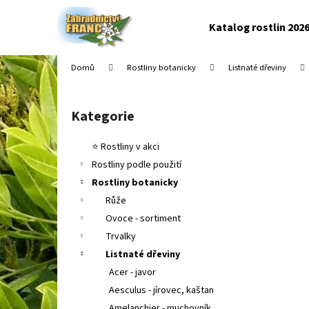
K
Přejít
na
o
Katalog rostlin 202
obsah
Zpět
Zpět
š
do
do
í
Domů
Rostliny botanicky
Listnaté dřeviny
k
obchodu
obchodu
P
o
Kategorie
Přeskočit
s
kategorie
t
⭐ Rostliny v akci
r
Rostliny podle použití
a
Rostliny botanicky
n
Růže
n
Ovoce - sortiment
í
Trvalky
p
Listnaté dřeviny
a
Acer - javor
n
Aesculus - jírovec, kaštan
e
Amelanchier - muchovník