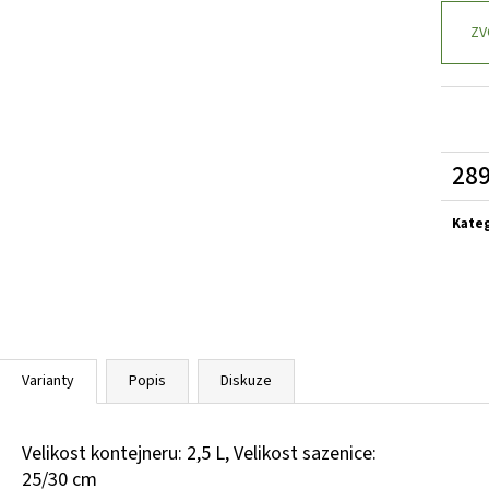
SEDUM TELEPHIUM SEDUCTION ROSE CHARM
HEMEROCALLIS X 
ROZCHODNÍK NACHOVÝ
ZAHRADNÍ
ZV
97 Kč
143 Kč
289
Měrn
cena:
Kate
Varianty
Popis
Diskuze
Velikost kontejneru: 2,5 L, Velikost sazenice:
25/30 cm