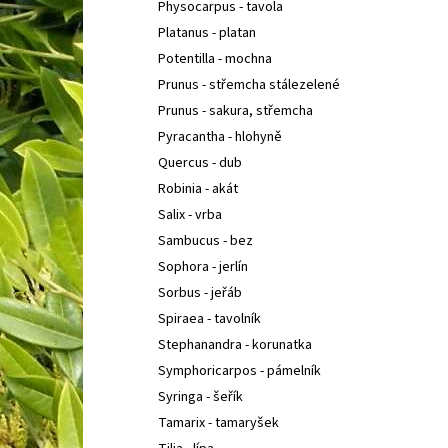
Physocarpus - tavola
Platanus - platan
Potentilla - mochna
Prunus - střemcha stálezelené
Prunus - sakura, střemcha
Pyracantha - hlohyně
Quercus - dub
Robinia - akát
Salix - vrba
Sambucus - bez
Sophora - jerlín
Sorbus - jeřáb
Spiraea - tavolník
Stephanandra - korunatka
Symphoricarpos - pámelník
Syringa - šeřík
Tamarix - tamaryšek