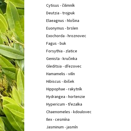
Cytisus - čilimník
Deutzia - trojpuk
Elaeagnus - hlošina
Euonymus - brslen
Exochorda - hroznovec
Fagus - buk
Forsythia - zlatice
Genista - kručinka
Gleditsia - dřezovec
Hamamelis - vilín
Hibiscus - ibišek
Hippophae - rakytník
Hydrangea - hortenzie
Hypericum - třezalka
Chaenomeles - kdoulovec
Ilex - cesmína
Jasminum - jasmín