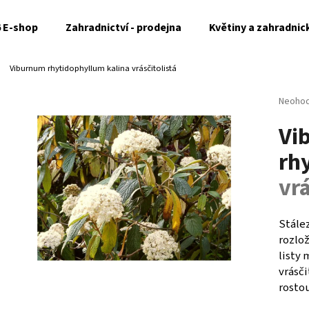
6 E-shop
Zahradnictví - prodejna
Květiny a zahradnic
Viburnum rhytidophyllum
kalina vrásčitolistá
Co potřebujete najít?
Průměr
Neoho
hodnoc
Vi
produk
HLEDAT
je
rh
0,0
z
vrá
5
Doporučujeme
hvězdi
Stález
rozlož
listy 
vrásči
rostou