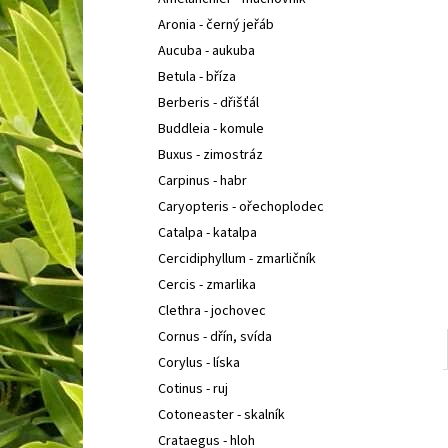
SEDUM TELEPHIUM SEDUCTION CHERRY
l
CHOCOLATE
ROZCHODNÍK NACHOVÝ
Aronia - černý jeřáb
97 Kč
Aucuba - aukuba
Betula - bříza
Berberis - dřišťál
Buddleia - komule
Buxus - zimostráz
Carpinus - habr
Caryopteris - ořechoplodec
Catalpa - katalpa
Cercidiphyllum - zmarličník
Cercis - zmarlika
Clethra - jochovec
Cornus - dřín, svída
Corylus - líska
Cotinus - ruj
Cotoneaster - skalník
Crataegus - hloh